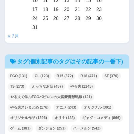
10
11
12
13
14
15
16
17
18
19
20
21
22
23
24
25
26
27
28
29
30
31
« 7月
タグ(個別記事のタグはその記事の一番下)
FGO
(131)
GL
(123)
R15
(372)
R18
(471)
SF
(370)
TS
(273)
えっちなお話
(457)
やる夫
(1145)
やる夫で学ぶFGOバビロンの大富豪魔獣戦線
(121)
やる夫スレまとめ
(176)
アニメ
(243)
オリジナル
(301)
オリジナル作品
(1396)
オリ主
(128)
ギャグ・コメディ
(866)
ゲーム
(383)
ダンジョン
(253)
ハーメルン
(542)