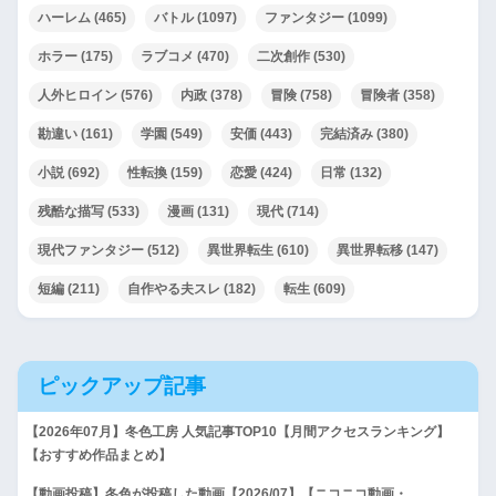
ハーレム
(465)
バトル
(1097)
ファンタジー
(1099)
ホラー
(175)
ラブコメ
(470)
二次創作
(530)
人外ヒロイン
(576)
内政
(378)
冒険
(758)
冒険者
(358)
勘違い
(161)
学園
(549)
安価
(443)
完結済み
(380)
小説
(692)
性転換
(159)
恋愛
(424)
日常
(132)
残酷な描写
(533)
漫画
(131)
現代
(714)
現代ファンタジー
(512)
異世界転生
(610)
異世界転移
(147)
短編
(211)
自作やる夫スレ
(182)
転生
(609)
ピックアップ記事
【2026年07月】冬色工房 人気記事TOP10【月間アクセスランキング】
【おすすめ作品まとめ】
【動画投稿】冬色が投稿した動画【2026/07】【ニコニコ動画・