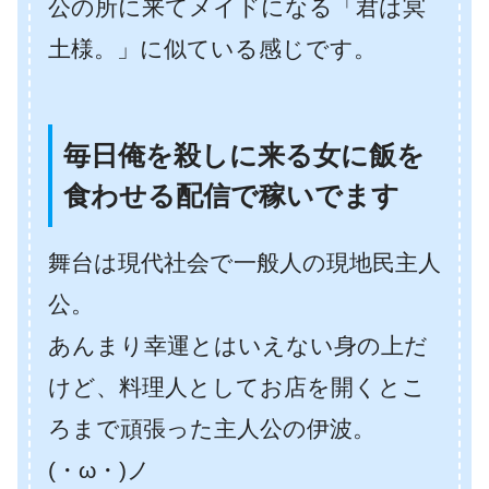
公の所に来てメイドになる「君は冥
土様。」に似ている感じです。
毎日俺を殺しに来る女に飯を
食わせる配信で稼いでます
舞台は現代社会で一般人の現地民主人
公。
あんまり幸運とはいえない身の上だ
けど、料理人としてお店を開くとこ
ろまで頑張った主人公の伊波。
(・ω・)ノ