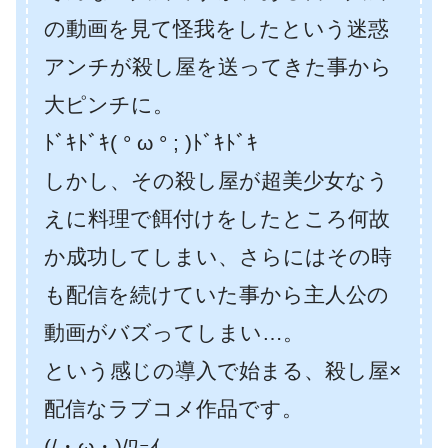
の動画を見て怪我をしたという迷惑
アンチが殺し屋を送ってきた事から
大ピンチに。
ﾄﾞｷﾄﾞｷ( ° ω ° ; )ﾄﾞｷﾄﾞｷ
しかし、その殺し屋が超美少女なう
えに料理で餌付けをしたところ何故
か成功してしまい、さらにはその時
も配信を続けていた事から主人公の
動画がバズってしまい…。
という感じの導入で始まる、殺し屋×
配信なラブコメ作品です。
(/・ω・)/ﾜｰｲ