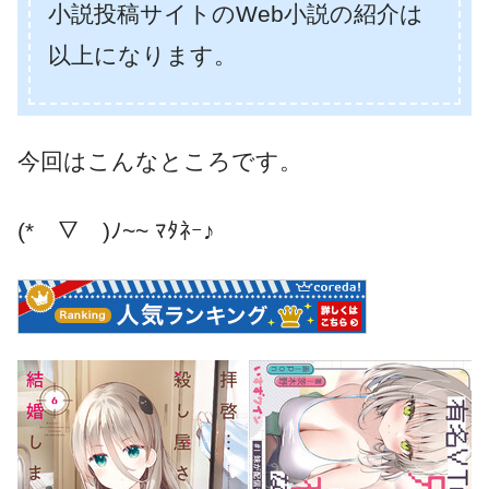
小説投稿サイトのWeb小説の紹介は
以上になります。
今回はこんなところです。
(*￣▽￣)ﾉ~~ ﾏﾀﾈｰ♪