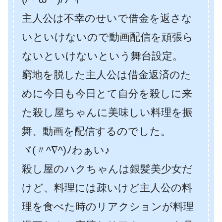
主人公は不幸のせいで借金を返さな
いといけないので動画配信を頑張ら
ないといけないという舞台設定。
窮地を脱した主人公は借金返済のた
めに今日も今日とて自分を殺しに来
た殺し屋ちゃんに美味しい料理を振
舞、動画を配信するのでした。
ヾ(〃^∇^)ﾉわぁい♪
殺し屋のハクちゃんは銀髪美少女だ
けど、料理には疎いけど主人公の料
理を食べた時のリアクションが料理