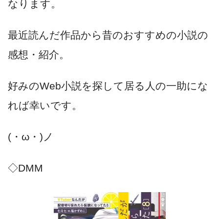
なります。
最近読んだ作品から昔のおすすめの小説の
感想・紹介。
好みのWeb小説を探して居る人の一助にな
れば幸いです。
(・ω・)ノ
◇DMM