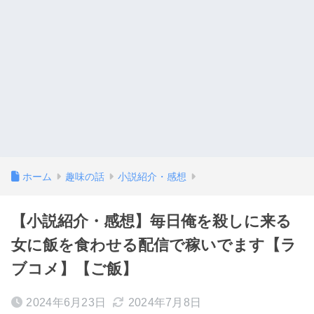
ホーム
趣味の話
小説紹介・感想
【小説紹介・感想】毎日俺を殺しに来る
女に飯を食わせる配信で稼いでます【ラ
ブコメ】【ご飯】
2024年6月23日
2024年7月8日