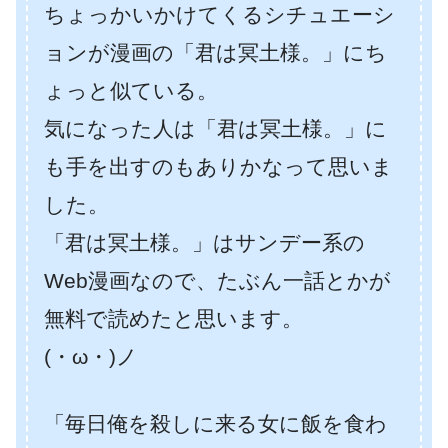
ちょっかいかけてくるシチュエーシ
ョンが漫画の「君は冥土様。」にち
ょっと似ている。
気になった人は「君は冥土様。」に
も手を出すのもありかなって思いま
した。
「君は冥土様。」はサンデー系の
Web漫画なので、たぶん一話とかが
無料で読めたと思います。
(・ω・)ノ
「毎日俺を殺しに来る女に飯を食わ