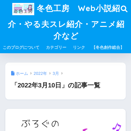
冬色工房 Web小説紹
介・やる夫スレ紹介・アニメ紹
介など
このブログについて
カテゴリー
リンク
【冬色創作総合】
ホーム
2022年
3月
「2022年3月10日」の記事一覧