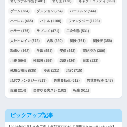
オリジナル作品
(1401)
オリ主
(128)
ギャグ・コメディ
(869)
ゲーム
(384)
ダンジョン
(254)
ハーメルン
(544)
ハーレム
(465)
バトル
(1100)
ファンタジー
(1103)
ホラー
(175)
ラブコメ
(471)
二次創作
(531)
人外ヒロイン
(578)
内政
(380)
冒険
(761)
冒険者
(358)
勘違い
(162)
学園
(551)
安価
(443)
完結済み
(380)
小説
(694)
性転換
(159)
恋愛
(426)
日常
(133)
残酷な描写
(535)
漫画
(131)
現代
(715)
現代ファンタジー
(513)
異世界転生
(612)
異世界転移
(147)
短編
(214)
自作やる夫スレ
(182)
転生
(611)
ピックアップ記事
【2026年07月】冬色工房 人気記事TOP10【月間アクセスランキング】