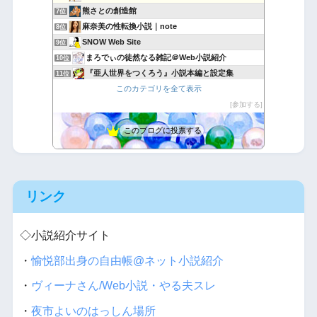
熊さとの創造館
7位
麻奈美の性転換小説｜note
8位
SNOW Web Site
9位
まろでぃの徒然なる雑記＠Web小説紹介
10位
『亜人世界をつくろう』小説本編と設定集
11位
このカテゴリを全て表示
バナジウム喫茶だより
12位
フォレストピア創造記 ラムリーザ・サーガ
参加する
13位
ボロ家で執筆
14位
このブログに投票する
聖女ミスリア巡礼紀行
15位
リンク
◇小説紹介サイト
・
愉悦部出身の自由帳@ネット小説紹介
・
ヴィーナさん/Web小説・やる夫スレ
・
夜市よいのはっしん場所