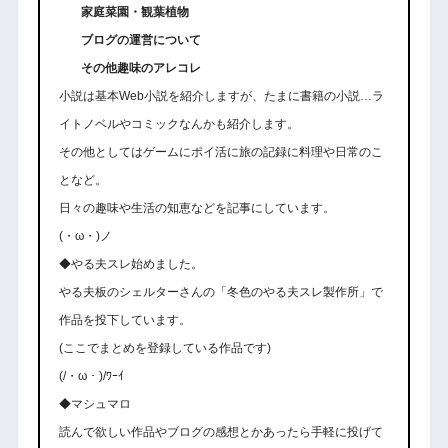
家庭菜園・観葉植物
ブログの運営について
その他趣味のアレコレ
小説は基本Web小説を紹介しますが、たまに書籍の小説…ラ
イトノベルやコミックなんかも紹介します。
その他としてはゲームにポイ活に旅の記録に料理や日常のこ
となど。
日々の趣味や生活の知恵などを記事にしています。
(・ω・)ノ
◆やる夫スレ始めました。
やる夫板のシェルターさんの「冬色のやる夫スレ製作所」で
作品を投下しています。
(ここでまとめを登録している作品です)
(/・ω・)/ﾜｰｲ
◆マシュマロ
読んで欲しい作品やブログの感想とかあったら手軽に投げて