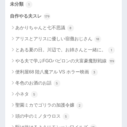
未分類
1
自作やる夫スレ
179
あかりちゃんと七不思議
8
アリスとアリスに優しい宿儺おじさん
18
とある夏の日。川辺で。お姉さんと一緒に。
1
やる夫で学ぶFGOバビロンの大富豪魔獣戦線
119
便利屋68 陸八魔アル VS ホラー映画
3
冬色のお酒のお話
5
小ネタ
5
聖園ミカでゴリラの加護令嬢
2
頭の中のミノタウロス
5