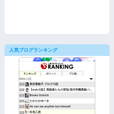
人気ブログランキング
ランキング
ポイント
ブロ画
長井景維子 ブログ小説
1位
【web小説】異能者たちの苦悩-現代学園異能バトル-
2位
Books Ostrich
3位
たかたかゆーき
4位
He can eat anythin but himself
5位
冬色工房
6位