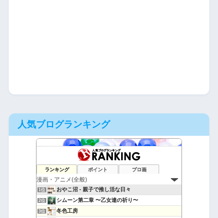
人気ブログランキング
ランキング
ポイント
ブロ画
おやこ沼 - 親子で推し活な日々
1位
シムーン第二章 〜乙女達の祈り〜
2位
冬色工房
3位