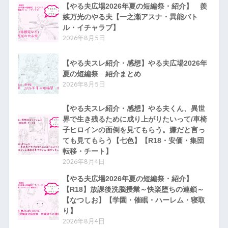
【やる夫広場2026年夏の短編祭・紹介】 羨
嫉万光のやる夫【一之瀬アスナ・異能バト
ル・イチャラブ】
2026年8月5日
【やる夫スレ紹介・感想】やる夫広場2026年
夏の短編祭 紹介まとめ
2026年8月5日
【やる夫スレ紹介・感想】やる夫くん、異世
界で生き残るために成り上がりたいって/車椅
子ヒロインの面倒を見てもらう。嫌だと言っ
ても見てもらう【七色】【R18・安価・集団
転移・チート】
2026年8月4日
【やる夫広場2026年夏の短編祭・紹介】
【R18】放課後洗脳授業～快楽堕ちの連鎖～
【なつしお】【学園・催眠・ハーレム・寝取
り】
2026年8月4日