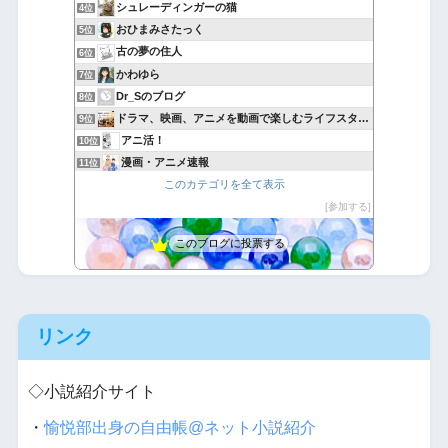
シュレーディンガーの猫
4位
おひまみさたっく
5位
古の夢の住人
6位
かわゆら
7位
Dr_Sのブログ
8位
ドラマ、映画、アニメを動画で楽しむライフスタイル
9位
アニ活！
10位
漫画・アニメ速報
11位
このカテゴリを全て表示
たつみんの気ままな喫茶店
12位
悪魔と天使と快楽主義者
参加する
13位
バカには見えない服はバカに裸を見られる服
14位
このブログに投票する
アニグラフィ
15位
リンク
◇小説紹介サイト
・
愉悦部出身の自由帳@ネット小説紹介