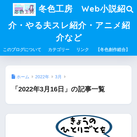
冬色工房 Web小説紹
介・やる夫スレ紹介・アニメ紹
介など
このブログについて
カテゴリー
リンク
【冬色創作総合】
ホーム
2022年
3月
「2022年3月16日」の記事一覧