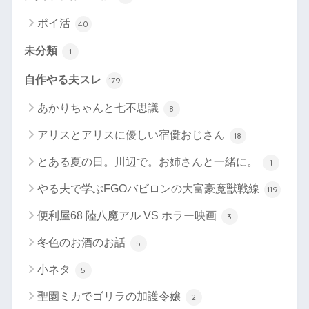
ポイ活
40
未分類
1
自作やる夫スレ
179
あかりちゃんと七不思議
8
アリスとアリスに優しい宿儺おじさん
18
とある夏の日。川辺で。お姉さんと一緒に。
1
やる夫で学ぶFGOバビロンの大富豪魔獣戦線
119
便利屋68 陸八魔アル VS ホラー映画
3
冬色のお酒のお話
5
小ネタ
5
聖園ミカでゴリラの加護令嬢
2