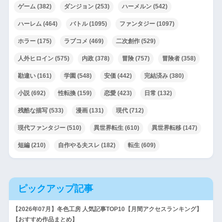
ゲーム
(382)
ダンジョン
(253)
ハーメルン
(542)
ハーレム
(464)
バトル
(1095)
ファンタジー
(1097)
ホラー
(175)
ラブコメ
(469)
二次創作
(529)
人外ヒロイン
(575)
内政
(378)
冒険
(757)
冒険者
(358)
勘違い
(161)
学園
(548)
安価
(442)
完結済み
(380)
小説
(692)
性転換
(159)
恋愛
(423)
日常
(132)
残酷な描写
(533)
漫画
(131)
現代
(712)
現代ファンタジー
(510)
異世界転生
(610)
異世界転移
(147)
短編
(210)
自作やる夫スレ
(182)
転生
(609)
ピックアップ記事
【2026年07月】冬色工房 人気記事TOP10【月間アクセスランキング】
【おすすめ作品まとめ】