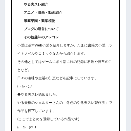
やる夫スレ紹介
アニメ・映画・動画紹介
家庭菜園・観葉植物
ブログの運営について
その他趣味のアレコレ
小説は基本Web小説を紹介しますが、たまに書籍の小説…ラ
イトノベルやコミックなんかも紹介します。
その他としてはゲームにポイ活に旅の記録に料理や日常のこ
となど。
日々の趣味や生活の知恵などを記事にしています。
(・ω・)ノ
◆やる夫スレ始めました。
やる夫板のシェルターさんの「冬色のやる夫スレ製作所」で
作品を投下しています。
(ここでまとめを登録している作品です)
(/・ω・)/ﾜｰｲ