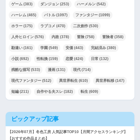
ゲーム
(383)
ダンジョン
(253)
ハーメルン
(542)
ハーレム
(465)
バトル
(1097)
ファンタジー
(1099)
ホラー
(175)
ラブコメ
(470)
二次創作
(530)
人外ヒロイン
(576)
内政
(378)
冒険
(758)
冒険者
(358)
勘違い
(161)
学園
(549)
安価
(443)
完結済み
(380)
小説
(692)
性転換
(159)
恋愛
(424)
日常
(132)
残酷な描写
(533)
漫画
(131)
現代
(714)
現代ファンタジー
(512)
異世界転生
(610)
異世界転移
(147)
短編
(211)
自作やる夫スレ
(182)
転生
(609)
ピックアップ記事
【2026年07月】冬色工房 人気記事TOP10【月間アクセスランキング】
【おすすめ作品まとめ】