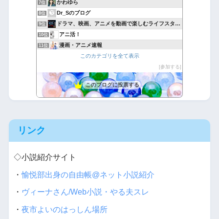
かわゆら
7位
Dr_Sのブログ
8位
ドラマ、映画、アニメを動画で楽しむライフスタイル
9位
アニ活！
10位
漫画・アニメ速報
11位
このカテゴリを全て表示
たつみんの気ままな喫茶店
12位
悪魔と天使と快楽主義者
参加する
13位
バカには見えない服はバカに裸を見られる服
14位
このブログに投票する
完全趣味（裏）
15位
リンク
◇小説紹介サイト
・
愉悦部出身の自由帳@ネット小説紹介
・
ヴィーナさん/Web小説・やる夫スレ
・
夜市よいのはっしん場所