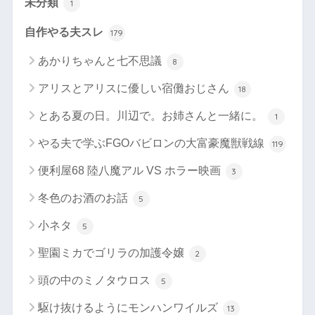
未分類
1
自作やる夫スレ
179
あかりちゃんと七不思議
8
アリスとアリスに優しい宿儺おじさん
18
とある夏の日。川辺で。お姉さんと一緒に。
1
やる夫で学ぶFGOバビロンの大富豪魔獣戦線
119
便利屋68 陸八魔アル VS ホラー映画
3
冬色のお酒のお話
5
小ネタ
5
聖園ミカでゴリラの加護令嬢
2
頭の中のミノタウロス
5
駆け抜けるようにモンハンワイルズ
13