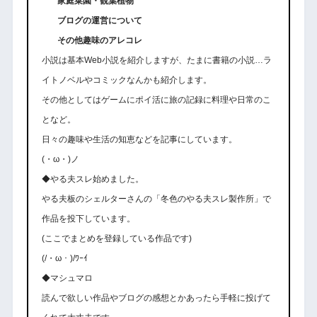
家庭菜園・観葉植物
ブログの運営について
その他趣味のアレコレ
小説は基本Web小説を紹介しますが、たまに書籍の小説…ラ
イトノベルやコミックなんかも紹介します。
その他としてはゲームにポイ活に旅の記録に料理や日常のこ
となど。
日々の趣味や生活の知恵などを記事にしています。
(・ω・)ノ
◆やる夫スレ始めました。
やる夫板のシェルターさんの「冬色のやる夫スレ製作所」で
作品を投下しています。
(ここでまとめを登録している作品です)
(/・ω・)/ﾜｰｲ
◆マシュマロ
読んで欲しい作品やブログの感想とかあったら手軽に投げて