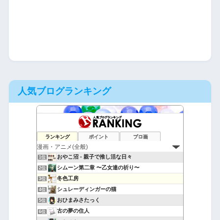
人気ブログランキング
ランキング
ポイント
ブロ画
おやこ沼 - 親子で推し活な日々
1位
シムーン第二章 〜乙女達の祈り〜
2位
冬色工房
3位
シュレーディンガーの猫
4位
おひまみさたっく
5位
古の夢の住人
6位