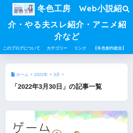
冬色工房 Web小説紹
介・やる夫スレ紹介・アニメ紹
介など
このブログについて
カテゴリー
リンク
【冬色創作総合】
ホーム
2022年
3月
「2022年3月30日」の記事一覧