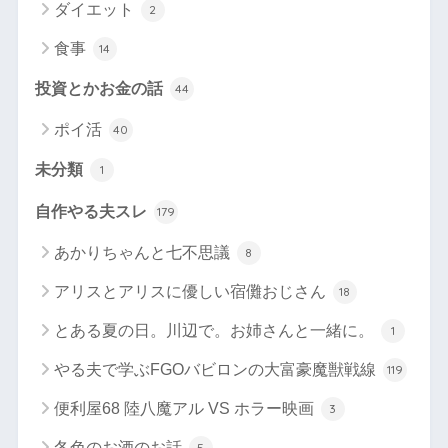
ダイエット
2
食事
14
投資とかお金の話
44
ポイ活
40
未分類
1
自作やる夫スレ
179
あかりちゃんと七不思議
8
アリスとアリスに優しい宿儺おじさん
18
とある夏の日。川辺で。お姉さんと一緒に。
1
やる夫で学ぶFGOバビロンの大富豪魔獣戦線
119
便利屋68 陸八魔アル VS ホラー映画
3
冬色のお酒のお話
5