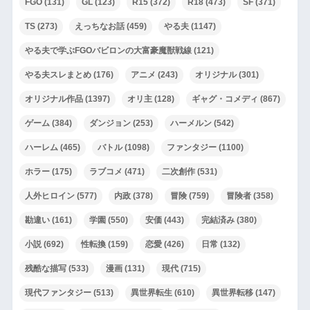
FGO
(131)
GL
(123)
R15
(372)
R18
(473)
SF
(371)
TS
(273)
えっちなお話
(459)
やる夫
(1147)
やる夫で学ぶFGOバビロンの大富豪魔獣戦線
(121)
やる夫スレまとめ
(176)
アニメ
(243)
オリジナル
(301)
オリジナル作品
(1397)
オリ主
(128)
ギャグ・コメディ
(867)
ゲーム
(384)
ダンジョン
(253)
ハーメルン
(542)
ハーレム
(465)
バトル
(1098)
ファンタジー
(1100)
ホラー
(175)
ラブコメ
(471)
二次創作
(531)
人外ヒロイン
(577)
内政
(378)
冒険
(759)
冒険者
(358)
勘違い
(161)
学園
(550)
安価
(443)
完結済み
(380)
小説
(692)
性転換
(159)
恋愛
(426)
日常
(132)
残酷な描写
(533)
漫画
(131)
現代
(715)
現代ファンタジー
(513)
異世界転生
(610)
異世界転移
(147)