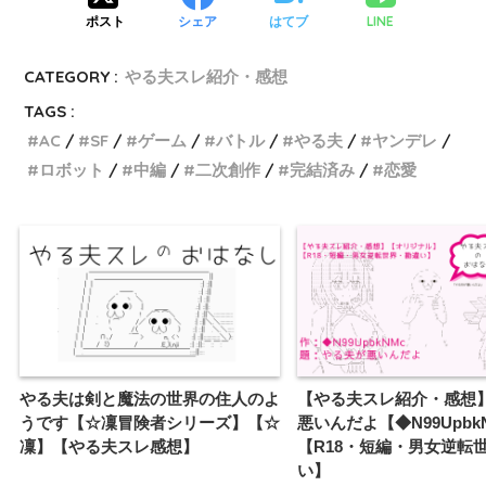
LINE
ポスト
シェア
はてブ
CATEGORY :
やる夫スレ紹介・感想
TAGS :
AC
SF
ゲーム
バトル
やる夫
ヤンデレ
ロボット
中編
二次創作
完結済み
恋愛
やる夫は剣と魔法の世界の住人のよ
【やる夫スレ紹介・感想
うです【☆凜冒険者シリーズ】【☆
悪いんだよ【◆N99Upbk
凜】【やる夫スレ感想】
【R18・短編・男女逆転
い】