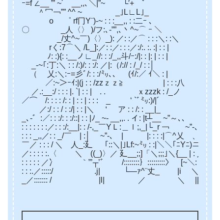
ｰ=f ∠__ ”’ ~´ __,,､＼|”~ └′+ ﾟ
＾冖￢”” ^^ ~ _｣L∟L｣_
o ゜ rf冂Υ¨)‐~ : : :__,, : :二ｰ ､
〇 _人〈〉 )/フ:､-””,､丶^~⌒ ｰ ＼
_/丈^~￣)〈〉_): ／: :／⌒ : : :＼: :＼
rく:7⌒＼ /L_]:／: :／: : :／:/:. :. :| : : |
ﾉ: :){: :__ノ∟_//: : :/_,,斗/ｰ:/|: : |: | : : |
_-~｢:丁:＼ : : /:)/: : :/: ／|:（/:// : /_/ : :│
（ 乂:＼:ｰ=彡ﾞ/: : :/㍉､、 (ｲ/:／ ｲ＼ : |
／:~＞ｰｲ:|(j : : /zzｚｚ≧ | : : :八
／.:__:/ : : : |. `| : : | . . ｘzzzk : /_ノ
／⌒ /: : : : /: : | : : | : : : _ ‘ `ﾞ㍉:)/|´
／:/ : : / : :/| : : |＼ ＇ ア : : /: : __|_
_､‐゛:／: : :/: : :/::| : : |ﾉ_ ~‐ __,,. . イ: |t┴__ ~”～､、
: : : : : : :／: : :/:__|: : /‐,_￣ΥＬ:＿ｌ;,_|└_r ￢ ~”-､、
: : : _,,／: : _/￣ | :│ ~”-､ | |: : : :|⌒^乂ゝ、 _}
￣／ : : : / ＼ 人_:廴 ｢::＼|｣Lf:~㍉ : :|＼＼｢ﾆΥﾆ)ニ}ﾉ
／: : : : :.〈 ＼ ((_)〉／ 廴__;;]「＼;;;｣＼{__ | : 乂_У
: : : : : ／冫 ｀”’┬’ﾞ /::::::::｝:::::::::〉￣[~＼: : ＼|
: : :.／:::::/ .j| └―ｧ^¨丈_ |i ＼: : | 
_／::::::: / |l| ／ ＼ ||ｉ、 ＼