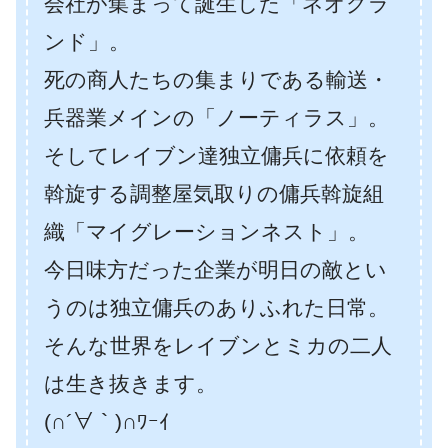
会社が集まって誕生した「ネオグラ
ンド」。
死の商人たちの集まりである輸送・
兵器業メインの「ノーティラス」。
そしてレイブン達独立傭兵に依頼を
斡旋する調整屋気取りの傭兵斡旋組
織「マイグレーションネスト」。
今日味方だった企業が明日の敵とい
うのは独立傭兵のありふれた日常。
そんな世界をレイブンとミカの二人
は生き抜きます。
(∩´∀｀)∩ﾜｰｲ