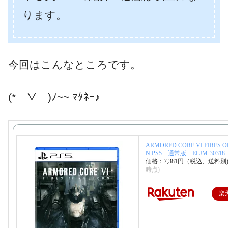
ります。
今回はこんなところです。
(*￣▽￣)ﾉ~~ ﾏﾀﾈｰ♪
ARMORED CORE VI FIRES O
N PS5 通常版 ELJM-30318
価格：7,381円（税込、送料別
時点)
楽