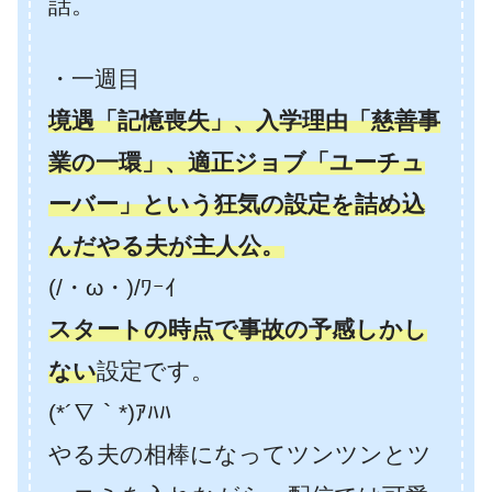
話。
・一週目
境遇「記憶喪失」、入学理由「慈善事
業の一環」、適正ジョブ「ユーチュ
ーバー」という狂気の設定を詰め込
んだやる夫が主人公。
(/・ω・)/ﾜｰｲ
スタートの時点で事故の予感しかし
ない
設定です。
(*´∇｀*)ｱﾊﾊ
やる夫の相棒になってツンツンとツ