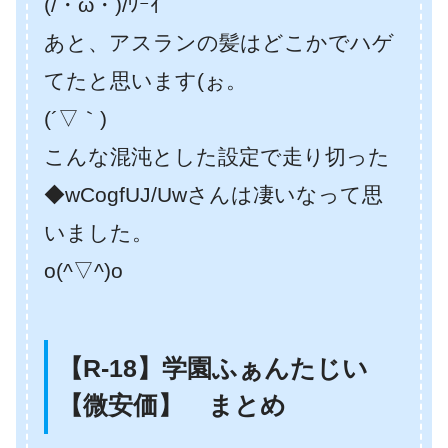
(/・ω・)/ﾜｰｲ
あと、アスランの髪はどこかでハゲ
てたと思います(ぉ。
(´▽｀)
こんな混沌とした設定で走り切った
◆wCogfUJ/Uwさんは凄いなって思
いました。
o(^▽^)o
【R-18】学園ふぁんたじい
【微安価】 まとめ