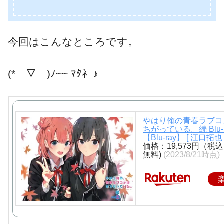
今回はこんなところです。
(*￣▽￣)ﾉ~~ ﾏﾀﾈｰ♪
やはり俺の青春ラブコ
ちがっている。続 Blu-r
【Blu-ray】 [ 江口拓也 
価格：19,573円（税
無料)
(2023/8/21時点)