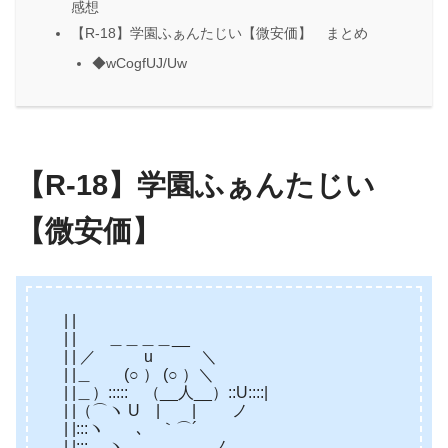
感想
【R-18】学園ふぁんたじい【微安価】 まとめ
◆wCogfUJ/Uw
【R-18】学園ふぁんたじい
【微安価】
| |
| | ＿＿＿＿__
| | ／ u ＼
| |＿ (○ ） (○ ）＼
| |＿）::::: （__人__）::U::::|
| |（⌒ヽ U | | ノ
| |:::ヽ ､ ｀⌒´
| |::: ヽ ＿＿ ノ