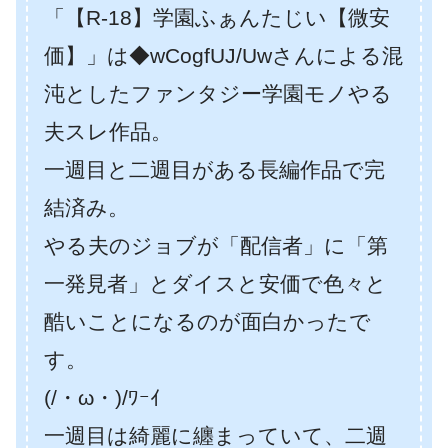
「【R-18】学園ふぁんたじい【微安
価】」は◆wCogfUJ/Uwさんによる混
沌としたファンタジー学園モノやる
夫スレ作品。
一週目と二週目がある長編作品で完
結済み。
やる夫のジョブが「配信者」に「第
一発見者」とダイスと安価で色々と
酷いことになるのが面白かったで
す。
(/・ω・)/ﾜｰｲ
一週目は綺麗に纏まっていて、二週