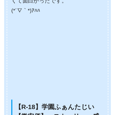
くて面白かったです。
(*´∇｀*)ｱﾊﾊ
【R-18】学園ふぁんたじい