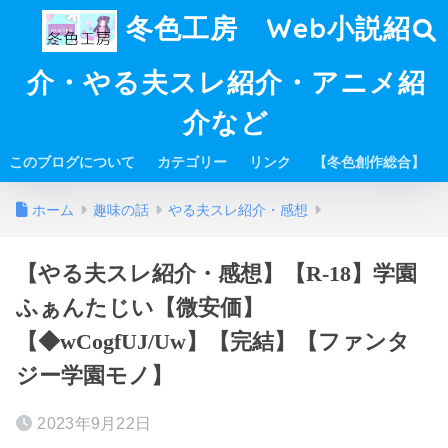
冬色工房 Web小説紹
介・やる夫スレ紹介・アニメ紹
介など
このブログについて
カテゴリー
リンク
【冬色創作総合】
ホーム
趣味の話
やる夫スレ紹介・感想
【やる夫スレ紹介・感想】【R-18】学園
ふぁんたじい【微安価】
【◆wCogfUJ/Uw】【完結】【ファンタ
ジー学園モノ】
2023年9月22日