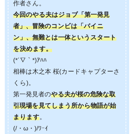
作者さん。
今回のやる夫はジョブ「第一発見
者」、冒険のコンビは「バイニ
ン」、無難とは一体というスタート
を決めます。
(*´∇｀*)ｱﾊﾊ
相棒は木之本 桜(カードキャプターさ
くら)。
第一発見者の
やる夫が桜の危険な取
引現場を見てしまう所から物語が始
まります
。
(/・ω・)/ﾜｰｲ