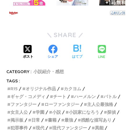
SHARE
LINE
ポスト
シェア
はてブ
CATEGORY :
小説紹介・感想
TAGS :
R15
オリジナル作品
カクヨム
ギャグ・コメディ
チート
ハーメルン
バトル
ファンタジー
ローファンタジー
主人公最強格
女主人公
学園
小説
小説家になろう
探偵
掲示板
日常
書籍
最強
残酷な描写あり
犯罪事件
現代
現代ファンタジー
異能