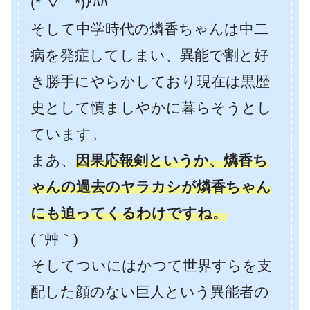
(*´∇｀*)ｱﾊﾊ
そして中学時代の燐香ちゃんは中二
病を発症してしまい、異能で割と好
き勝手にやらかしており現在は黒歴
史として慎ましやかに暮らそうとし
ています。
まあ、
因果応報剣というか、燐香ち
ゃんの過去のヤラカシが燐香ちゃん
にも迫ってくるわけですね。
( ´艸｀)
そしてついにはかつて世界すらを支
配した顔のない巨人という異能者の