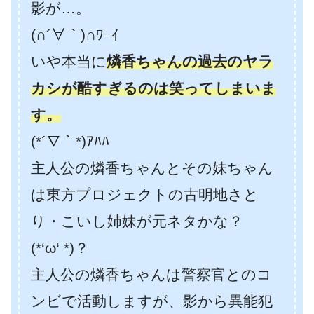
影が…。
(∩´∀｀)∩ﾜｰｲ
いや本当に
燐香ちゃんの過去のヤラ
カシが酷すぎるのは笑ってしまいま
す。
(*´∇｀*)ｱﾊﾊ
主人公の燐香ちゃんとその妹ちゃん
は東方プロジェクトの古明地さと
り・こいし姉妹が元ネタかな？
(*‘ω‘ *)？
主人公の燐香ちゃんは警察官とのコ
ンビで活動しますが、影から異能犯