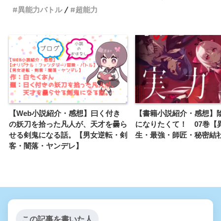
異能力バトル
超能力
【Web小説紹介・感想】曰く付き
【書籍小説紹介・感想】
の妖刀を拾った凡人が、天才を曇ら
になりたくて！ 07巻【
せる剣鬼になる話。【男女逆転・剣
生・最強・師匠・秘密結
客・闇落・ヤンデレ】
この記事を書いた人