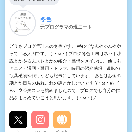
冬色
元プログラマの現ニート
どうもブログ管理人の冬色です。 Webでなんやかんやや
っている人間です。 (´・ω・) ブログ冬色工房はネット小
説とかやる夫スレとかの紹介・感想をメインに。 他にも
アニメ・漫画・動画・ドラマ。映画の紹介感想、趣味の
観葉植物や旅行なども記事にしています。 あとはお金の
話とか日常のあれこれの話とかしたいです (/・ω・)/ﾜｰｲ
あ、やる夫スレも始めましたので、ブログでも自分の作
品をまとめていこうと思います。 (・ω・)ノ
X
Instagram
Website