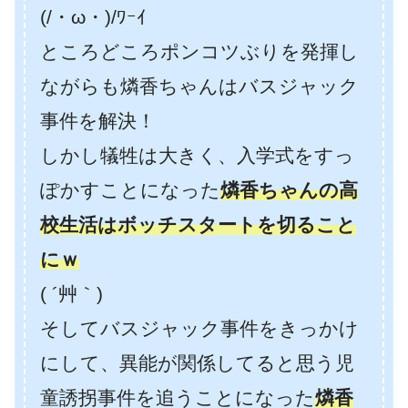
(/・ω・)/ﾜｰｲ
ところどころポンコツぶりを発揮し
ながらも燐香ちゃんはバスジャック
事件を解決！
しかし犠牲は大きく、入学式をすっ
ぽかすことになった
燐香ちゃんの高
校生活はボッチスタートを切ること
にｗ
( ´艸｀)
そしてバスジャック事件をきっかけ
にして、異能が関係してると思う児
童誘拐事件を追うことになった
燐香