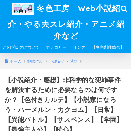
冬色工房 Web小説紹
介・やる夫スレ紹介・アニメ紹
介など
このブログについて
カテゴリー
リンク
【冬色創作総合】
ホーム
趣味の話
小説紹介・感想
【小説紹介・感想】非科学的な犯罪事件
を解決するために必要なものは何です
か？【色付きカルテ】【小説家になろ
う・ハーメルン・カクヨム】【日常】
【異能バトル】【サスペンス】【学園】
【最強主人公】【読心】