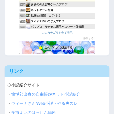
あきののんびりゲームブログ
36位
ネットゲーム行脚
37位
戦国ixa日記 １７-３２
38位
フィオナのいてまえブログ
39位
パワプロ サクセス選手パスワード保管庫
40位
放置少女＠不撓不屈
このカテゴリを全て表示
41位
ゲーム壱萬回転
参加する
42位
このブログに投票する
リンク
◇小説紹介サイト
・
愉悦部出身の自由帳@ネット小説紹介
・
ヴィーナさん/Web小説・やる夫スレ
・
夜市よいのはっしん場所