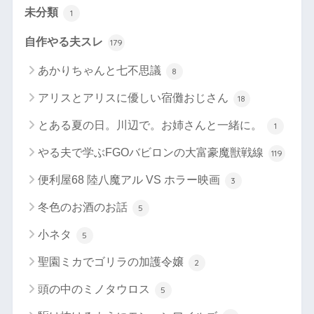
未分類
1
自作やる夫スレ
179
あかりちゃんと七不思議
8
アリスとアリスに優しい宿儺おじさん
18
とある夏の日。川辺で。お姉さんと一緒に。
1
やる夫で学ぶFGOバビロンの大富豪魔獣戦線
119
便利屋68 陸八魔アル VS ホラー映画
3
冬色のお酒のお話
5
小ネタ
5
聖園ミカでゴリラの加護令嬢
2
頭の中のミノタウロス
5