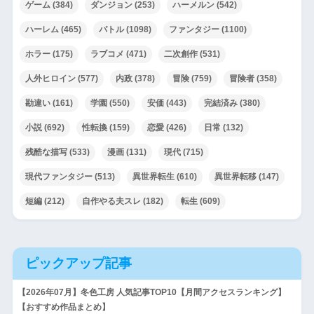
ゲーム
(384)
ダンジョン
(253)
ハーメルン
(542)
ハーレム
(465)
バトル
(1098)
ファンタジー
(1100)
ホラー
(175)
ラブコメ
(471)
二次創作
(531)
人外ヒロイン
(577)
内政
(378)
冒険
(759)
冒険者
(358)
勘違い
(161)
学園
(550)
安価
(443)
完結済み
(380)
小説
(692)
性転換
(159)
恋愛
(426)
日常
(132)
残酷な描写
(533)
漫画
(131)
現代
(715)
現代ファンタジー
(513)
異世界転生
(610)
異世界転移
(147)
短編
(212)
自作やる夫スレ
(182)
転生
(609)
ピックアップ記事
【2026年07月】冬色工房 人気記事TOP10【月間アクセスランキング】
【おすすめ作品まとめ】