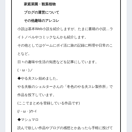
家庭菜園・観葉植物
ブログの運営について
その他趣味のアレコレ
小説は基本Web小説を紹介しますが、たまに書籍の小説…ラ
イトノベルやコミックなんかも紹介します。
その他としてはゲームにポイ活に旅の記録に料理や日常のこ
となど。
日々の趣味や生活の知恵などを記事にしています。
(・ω・)ノ
◆やる夫スレ始めました。
やる夫板のシェルターさんの「冬色のやる夫スレ製作所」で
作品を投下しています。
(ここでまとめを登録している作品です)
(/・ω・)/ﾜｰｲ
◆マシュマロ
読んで欲しい作品やブログの感想とかあったら手軽に投げて