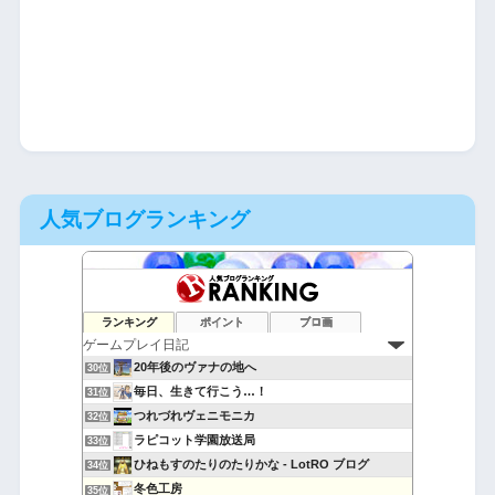
人気ブログランキング
takanoriブログ
28位
ランキング
ポイント
ブロ画
【ゲーム】モチベーション維持日記【アニメ】
29位
20年後のヴァナの地へ
30位
毎日、生きて行こう…！
31位
つれづれヴェニモニカ
32位
ラピコット学園放送局
33位
ひねもすのたりのたりかな - LotRO ブログ
34位
冬色工房
35位