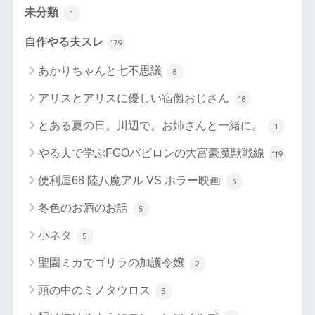
未分類
1
自作やる夫スレ
179
あかりちゃんと七不思議
8
アリスとアリスに優しい宿儺おじさん
18
とある夏の日。川辺で。お姉さんと一緒に。
1
やる夫で学ぶFGOバビロンの大富豪魔獣戦線
119
便利屋68 陸八魔アル VS ホラー映画
3
冬色のお酒のお話
5
小ネタ
5
聖園ミカでゴリラの加護令嬢
2
頭の中のミノタウロス
5