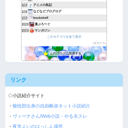
アニメの私記
7位
などなどブログログ
8位
bookshelf
9位
漫ぶろ〜ぐ
10位
マンガジン
11位
このカテゴリを全て表示
アニメBGMを一般店で使ったらコレだよ。
12位
お爺さんとアニメと声優と
参加する
13位
ひっきーのweb小説巡り
14位
このブログに投票する
GA高千穂家
15位
リンク
◇小説紹介サイト
・
愉悦部出身の自由帳@ネット小説紹介
・
ヴィーナさん/Web小説・やる夫スレ
・
夜市よいのはっしん場所