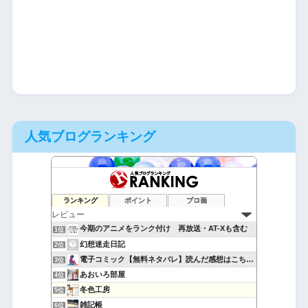
人気ブログランキング
ランキング
ポイント
ブロ画
今期のアニメをランク付け 再放送・AT-Xも含む
1位
幻想迷走日記
2位
電子コミック【無料ネタバレ】読んだ感想はこちら！
3位
あおいろ部屋
4位
冬色工房
5位
雑記帳
6位