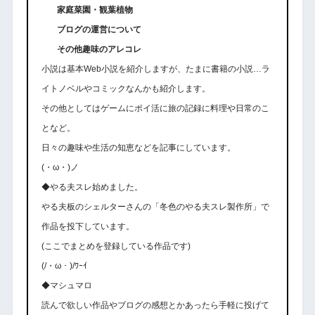
家庭菜園・観葉植物
ブログの運営について
その他趣味のアレコレ
小説は基本Web小説を紹介しますが、たまに書籍の小説…ラ
イトノベルやコミックなんかも紹介します。
その他としてはゲームにポイ活に旅の記録に料理や日常のこ
となど。
日々の趣味や生活の知恵などを記事にしています。
(・ω・)ノ
◆やる夫スレ始めました。
やる夫板のシェルターさんの「冬色のやる夫スレ製作所」で
作品を投下しています。
(ここでまとめを登録している作品です)
(/・ω・)/ﾜｰｲ
◆マシュマロ
読んで欲しい作品やブログの感想とかあったら手軽に投げて