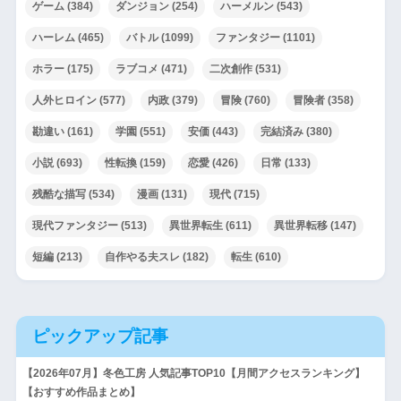
ゲーム
(384)
ダンジョン
(254)
ハーメルン
(543)
ハーレム
(465)
バトル
(1099)
ファンタジー
(1101)
ホラー
(175)
ラブコメ
(471)
二次創作
(531)
人外ヒロイン
(577)
内政
(379)
冒険
(760)
冒険者
(358)
勘違い
(161)
学園
(551)
安価
(443)
完結済み
(380)
小説
(693)
性転換
(159)
恋愛
(426)
日常
(133)
残酷な描写
(534)
漫画
(131)
現代
(715)
現代ファンタジー
(513)
異世界転生
(611)
異世界転移
(147)
短編
(213)
自作やる夫スレ
(182)
転生
(610)
ピックアップ記事
【2026年07月】冬色工房 人気記事TOP10【月間アクセスランキング】
【おすすめ作品まとめ】