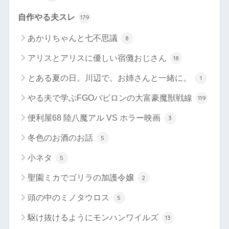
自作やる夫スレ
179
あかりちゃんと七不思議
8
アリスとアリスに優しい宿儺おじさん
18
とある夏の日。川辺で。お姉さんと一緒に。
1
やる夫で学ぶFGOバビロンの大富豪魔獣戦線
119
便利屋68 陸八魔アル VS ホラー映画
3
冬色のお酒のお話
5
小ネタ
5
聖園ミカでゴリラの加護令嬢
2
頭の中のミノタウロス
5
駆け抜けるようにモンハンワイルズ
13