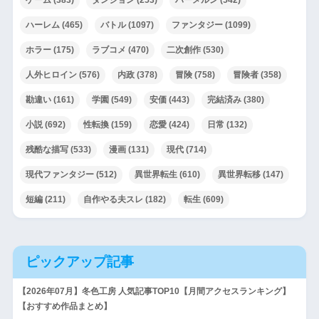
ハーレム
(465)
バトル
(1097)
ファンタジー
(1099)
ホラー
(175)
ラブコメ
(470)
二次創作
(530)
人外ヒロイン
(576)
内政
(378)
冒険
(758)
冒険者
(358)
勘違い
(161)
学園
(549)
安価
(443)
完結済み
(380)
小説
(692)
性転換
(159)
恋愛
(424)
日常
(132)
残酷な描写
(533)
漫画
(131)
現代
(714)
現代ファンタジー
(512)
異世界転生
(610)
異世界転移
(147)
短編
(211)
自作やる夫スレ
(182)
転生
(609)
ピックアップ記事
【2026年07月】冬色工房 人気記事TOP10【月間アクセスランキング】
【おすすめ作品まとめ】