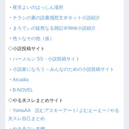
・
夜市よいのはっしん場所
・
チラシの裏の読書感想文＠ネット小説紹介
・
まろでぃの徒然なる雑記＠Web小説紹介
・
色々なその他（仮）
◇小説投稿サイト
・
ハーメルン SS・小説投稿サイト
・
小説家になろう – みんなのための小説投稿サイト
・
Arcadia
・
B-NOVEL
◇やる夫スレまとめサイト
・YomuAA 読むアスキーアート/ よむえーえー / やる
夫スレ自己まとめ
・やる夫スレ本棚