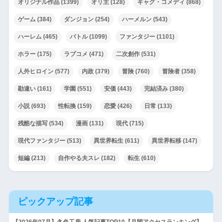
オリジナル作品
(1399)
オリ主
(128)
ギャグ・コメディ
(868)
ゲーム
(384)
ダンジョン
(254)
ハーメルン
(543)
ハーレム
(465)
バトル
(1099)
ファンタジー
(1101)
ホラー
(175)
ラブコメ
(471)
二次創作
(531)
人外ヒロイン
(577)
内政
(379)
冒険
(760)
冒険者
(358)
勘違い
(161)
学園
(551)
安価
(443)
完結済み
(380)
小説
(693)
性転換
(159)
恋愛
(426)
日常
(133)
残酷な描写
(534)
漫画
(131)
現代
(715)
現代ファンタジー
(513)
異世界転生
(611)
異世界転移
(147)
短編
(213)
自作やる夫スレ
(182)
転生
(610)
ピックアップ記事
【2026年07月】冬色工房 人気記事TOP10【月間アクセスランキング】