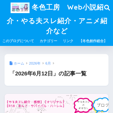
冬色工房 Web小説紹
介・やる夫スレ紹介・アニメ紹
介など
このブログについて
カテゴリー
リンク
【冬色創作総合】
ホーム
2026年
6月
「2026年6月12日」の記事一覧