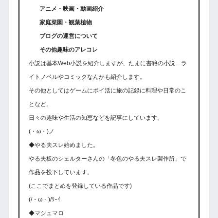
アニメ・映画・動画紹介
家庭菜園・観葉植物
ブログの運営について
その他趣味のアレコレ
小説は基本Web小説を紹介しますが、たまに書籍の小説…ラ
イトノベルやコミックなんかも紹介します。
その他としてはゲームにポイ活に旅の記録に料理や日常のこ
となど。
日々の趣味や生活の知恵などを記事にしています。
(・ω・)ノ
◆やる夫スレ始めました。
やる夫板のシェルターさんの「冬色のやる夫スレ製作所」で
作品を投下しています。
(ここでまとめを登録している作品です)
(/・ω・)/ﾜｰｲ
◆マシュマロ