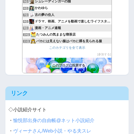
シュレーディンガーの猫
5位
かわゆら
6位
古の夢の住人
7位
ドラマ、映画、アニメを動画で楽しむライフスタイル
8位
漫画・アニメ速報
9位
たつみんの気ままな喫茶店
10位
バカには見えない服はバカに裸を見られる服
11位
このカテゴリを全て表示
完全趣味（裏）
12位
アニグラフィ
参加する
13位
悪魔と天使と快楽主義者
14位
このブログに投票する
【爆報】あにめちゃんねる
15位
リンク
◇小説紹介サイト
・
愉悦部出身の自由帳@ネット小説紹介
・
ヴィーナさん/Web小説・やる夫スレ