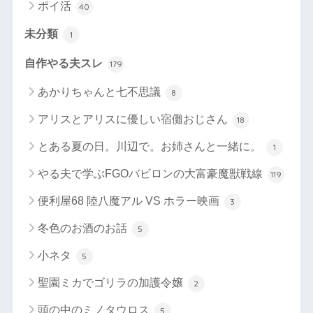
ポイ活
40
未分類
1
自作やる夫スレ
179
あかりちゃんと七不思議
8
アリスとアリスに優しい宿儺おじさん
18
とある夏の日。川辺で。お姉さんと一緒に。
1
やる夫で学ぶFGOバビロンの大富豪魔獣戦線
119
便利屋68 陸八魔アル VS ホラー映画
3
冬色のお酒のお話
5
小ネタ
5
聖園ミカでゴリラの加護令嬢
2
頭の中のミノタウロス
5