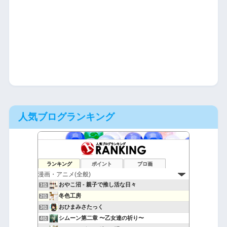
人気ブログランキング
ランキング
ポイント
ブロ画
おやこ沼 - 親子で推し活な日々
1位
冬色工房
2位
おひまみさたっく
3位
シムーン第二章 〜乙女達の祈り〜
4位