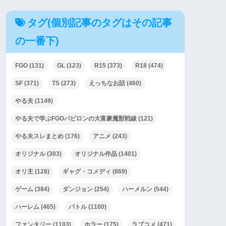
タグ(個別記事のタグはその記事
の一番下)
FGO
(131)
GL
(123)
R15
(373)
R18
(474)
SF
(371)
TS
(273)
えっちなお話
(460)
やる夫
(1149)
やる夫で学ぶFGOバビロンの大富豪魔獣戦線
(121)
やる夫スレまとめ
(176)
アニメ
(243)
オリジナル
(303)
オリジナル作品
(1401)
オリ主
(128)
ギャグ・コメディ
(869)
ゲーム
(384)
ダンジョン
(254)
ハーメルン
(544)
ハーレム
(465)
バトル
(1100)
ファンタジー
(1103)
ホラー
(175)
ラブコメ
(471)