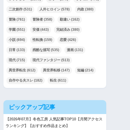
二次創作
(531)
人外ヒロイン
(578)
内政
(380)
冒険
(761)
冒険者
(358)
勘違い
(162)
学園
(551)
安価
(443)
完結済み
(380)
小説
(694)
性転換
(159)
恋愛
(426)
日常
(133)
残酷な描写
(535)
漫画
(131)
現代
(715)
現代ファンタジー
(513)
異世界転生
(612)
異世界転移
(147)
短編
(214)
自作やる夫スレ
(182)
転生
(611)
ピックアップ記事
【2026年07月】冬色工房 人気記事TOP10【月間アクセス
ランキング】【おすすめ作品まとめ】