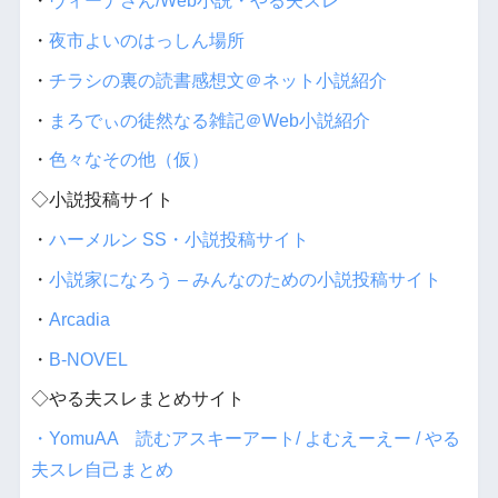
・
ヴィーナさん/Web小説・やる夫スレ
・
夜市よいのはっしん場所
・
チラシの裏の読書感想文＠ネット小説紹介
・
まろでぃの徒然なる雑記＠Web小説紹介
・
色々なその他（仮）
◇小説投稿サイト
・
ハーメルン SS・小説投稿サイト
・
小説家になろう – みんなのための小説投稿サイト
・
Arcadia
・
B-NOVEL
◇やる夫スレまとめサイト
・YomuAA 読むアスキーアート/ よむえーえー / やる
夫スレ自己まとめ