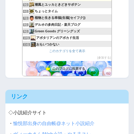
潮風とユッカときどきサボテン
5位
ちょっとタイム
6位
植物と生きる幸福(生福[セイフク])
7位
デルオの多肉日記 - 楽天ブログ
8位
Green Goods グリーングッズ
9位
アボタリアンのアボカド生活
10位
おもいつかない
11位
このカテゴリを全て表示
Yubisakino Jyunin
12位
〜ほのぼのおうち時間〜手芸・園芸ライフ
参加する
13位
月にサボテン
14位
このブログに投票する
引きこもりセレブの毎日遺書
15位
リンク
◇小説紹介サイト
・
愉悦部出身の自由帳@ネット小説紹介