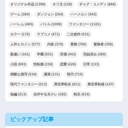
オリジナル作品
(1399)
オリ主
(128)
ギャグ・コメディ
(868)
ゲーム
(384)
ダンジョン
(254)
ハーメルン
(543)
ハーレム
(465)
バトル
(1099)
ファンタジー
(1101)
ホラー
(175)
ラブコメ
(471)
二次創作
(531)
人外ヒロイン
(577)
内政
(379)
冒険
(760)
冒険者
(358)
勘違い
(161)
学園
(551)
安価
(443)
完結済み
(380)
小説
(693)
性転換
(159)
恋愛
(426)
日常
(133)
残酷な描写
(534)
漫画
(131)
現代
(715)
現代ファンタジー
(513)
異世界転生
(611)
異世界転移
(147)
短編
(213)
自作やる夫スレ
(182)
転生
(610)
ピックアップ記事