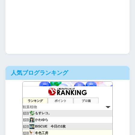
人気ブログランキング
ランキング
ポイント
ブロ画
もすレコ。
1位
かわゆら
2位
BISCUE 今日の1枚
3位
冬色工房
4位