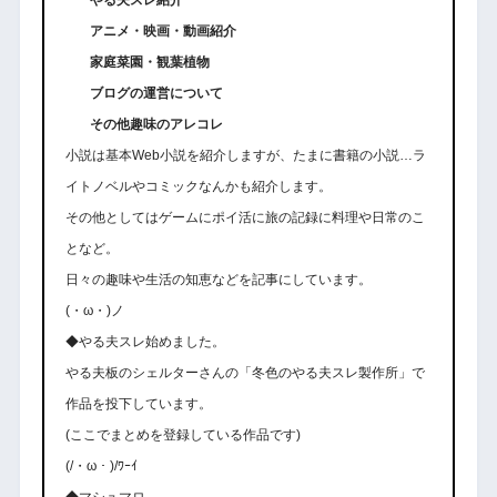
アニメ・映画・動画紹介
家庭菜園・観葉植物
ブログの運営について
その他趣味のアレコレ
小説は基本Web小説を紹介しますが、たまに書籍の小説…ラ
イトノベルやコミックなんかも紹介します。
その他としてはゲームにポイ活に旅の記録に料理や日常のこ
となど。
日々の趣味や生活の知恵などを記事にしています。
(・ω・)ノ
◆やる夫スレ始めました。
やる夫板のシェルターさんの「冬色のやる夫スレ製作所」で
作品を投下しています。
(ここでまとめを登録している作品です)
(/・ω・)/ﾜｰｲ
◆マシュマロ