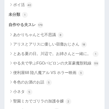
ポイ活
40
未分類
1
自作やる夫スレ
179
あかりちゃんと七不思議
8
アリスとアリスに優しい宿儺おじさん
18
とある夏の日。川辺で。お姉さんと一緒に。
1
やる夫で学ぶFGOバビロンの大富豪魔獣戦線
119
便利屋68 陸八魔アル VS ホラー映画
3
冬色のお酒のお話
5
小ネタ
5
聖園ミカでゴリラの加護令嬢
2