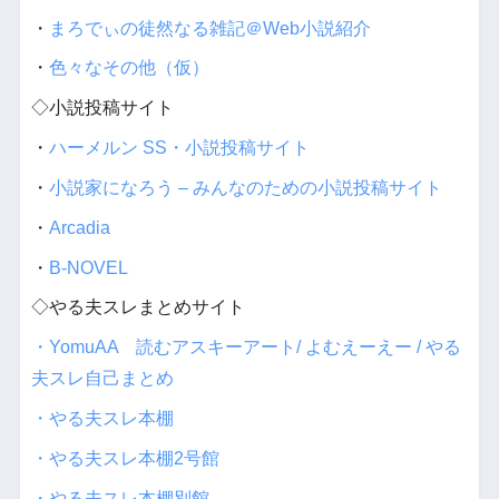
・
まろでぃの徒然なる雑記＠Web小説紹介
・
色々なその他（仮）
◇小説投稿サイト
・
ハーメルン SS・小説投稿サイト
・
小説家になろう – みんなのための小説投稿サイト
・
Arcadia
・
B-NOVEL
◇やる夫スレまとめサイト
・YomuAA 読むアスキーアート/ よむえーえー / やる
夫スレ自己まとめ
・やる夫スレ本棚
・やる夫スレ本棚2号館
・やる夫スレ本棚別館