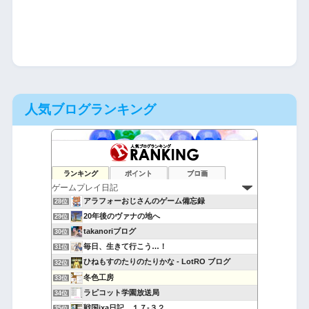
人気ブログランキング
萎えと飽きの狭間で
26位
ランキング
ポイント
ブロ画
つれづれヴェニモニカ
27位
アラフォーおじさんのゲーム備忘録
28位
20年後のヴァナの地へ
29位
takanoriブログ
30位
毎日、生きて行こう…！
31位
ひねもすのたりのたりかな - LotRO ブログ
32位
冬色工房
33位
ラピコット学園放送局
34位
戦国ixa日記 １７-３２
35位