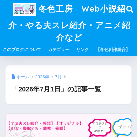
冬色工房 Web小説紹
介・やる夫スレ紹介・アニメ紹
介など
このブログについて
カテゴリー
リンク
【冬色創作総合】
ホーム
2026年
7月
「2026年7月1日」の記事一覧