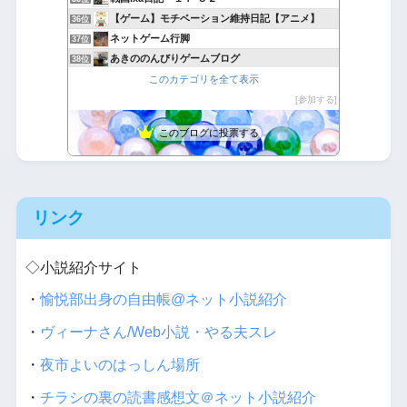
【ゲーム】モチベーション維持日記【アニメ】
36位
ネットゲーム行脚
37位
あきののんびりゲームブログ
38位
フィオナのいてまえブログ
このカテゴリを全て表示
39位
パワプロ サクセス選手パスワード保管庫
参加する
40位
このブログに投票する
リンク
◇小説紹介サイト
・
愉悦部出身の自由帳@ネット小説紹介
・
ヴィーナさん/Web小説・やる夫スレ
・
夜市よいのはっしん場所
・
チラシの裏の読書感想文＠ネット小説紹介