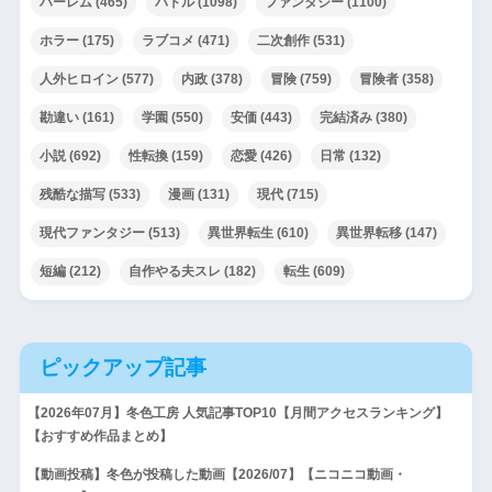
ハーレム
(465)
バトル
(1098)
ファンタジー
(1100)
ホラー
(175)
ラブコメ
(471)
二次創作
(531)
人外ヒロイン
(577)
内政
(378)
冒険
(759)
冒険者
(358)
勘違い
(161)
学園
(550)
安価
(443)
完結済み
(380)
小説
(692)
性転換
(159)
恋愛
(426)
日常
(132)
残酷な描写
(533)
漫画
(131)
現代
(715)
現代ファンタジー
(513)
異世界転生
(610)
異世界転移
(147)
短編
(212)
自作やる夫スレ
(182)
転生
(609)
ピックアップ記事
【2026年07月】冬色工房 人気記事TOP10【月間アクセスランキング】
【おすすめ作品まとめ】
【動画投稿】冬色が投稿した動画【2026/07】【ニコニコ動画・