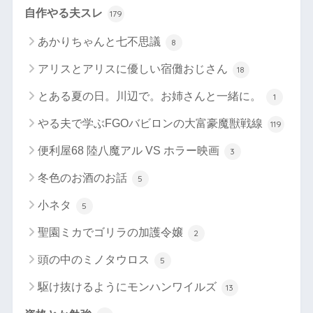
自作やる夫スレ
179
あかりちゃんと七不思議
8
アリスとアリスに優しい宿儺おじさん
18
とある夏の日。川辺で。お姉さんと一緒に。
1
やる夫で学ぶFGOバビロンの大富豪魔獣戦線
119
便利屋68 陸八魔アル VS ホラー映画
3
冬色のお酒のお話
5
小ネタ
5
聖園ミカでゴリラの加護令嬢
2
頭の中のミノタウロス
5
駆け抜けるようにモンハンワイルズ
13