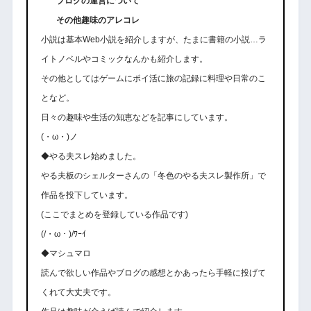
ブログの運営について
その他趣味のアレコレ
小説は基本Web小説を紹介しますが、たまに書籍の小説…ラ
イトノベルやコミックなんかも紹介します。
その他としてはゲームにポイ活に旅の記録に料理や日常のこ
となど。
日々の趣味や生活の知恵などを記事にしています。
(・ω・)ノ
◆やる夫スレ始めました。
やる夫板のシェルターさんの「冬色のやる夫スレ製作所」で
作品を投下しています。
(ここでまとめを登録している作品です)
(/・ω・)/ﾜｰｲ
◆マシュマロ
読んで欲しい作品やブログの感想とかあったら手軽に投げて
くれて大丈夫です。