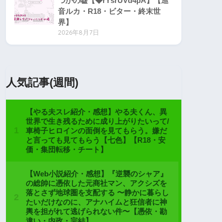
つかの嘘【◆rYsrUVd4pA】【巡
音ルカ・R18・ビター・終末世
界】
2026年8月7日
人気記事(週間)