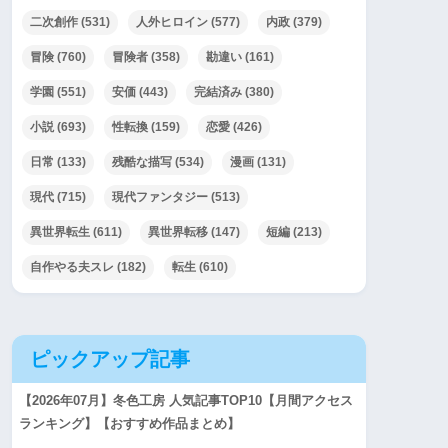
二次創作
(531)
人外ヒロイン
(577)
内政
(379)
冒険
(760)
冒険者
(358)
勘違い
(161)
学園
(551)
安価
(443)
完結済み
(380)
小説
(693)
性転換
(159)
恋愛
(426)
日常
(133)
残酷な描写
(534)
漫画
(131)
現代
(715)
現代ファンタジー
(513)
異世界転生
(611)
異世界転移
(147)
短編
(213)
自作やる夫スレ
(182)
転生
(610)
ピックアップ記事
【2026年07月】冬色工房 人気記事TOP10【月間アクセス
ランキング】【おすすめ作品まとめ】