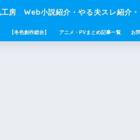
工房 Web小説紹介・やる夫スレ紹介
【冬色創作総合】
アニメ・PVまとめ記事一覧
お