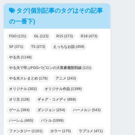
タグ(個別記事のタグはその記事
の一番下)
FGO
(131)
GL
(123)
R15
(373)
R18
(473)
SF
(371)
TS
(273)
えっちなお話
(459)
やる夫
(1148)
やる夫で学ぶFGOバビロンの大富豪魔獣戦線
(121)
やる夫スレまとめ
(176)
アニメ
(243)
オリジナル
(302)
オリジナル作品
(1399)
オリ主
(128)
ギャグ・コメディ
(868)
ゲーム
(384)
ダンジョン
(254)
ハーメルン
(543)
ハーレム
(465)
バトル
(1099)
ファンタジー
(1101)
ホラー
(175)
ラブコメ
(471)