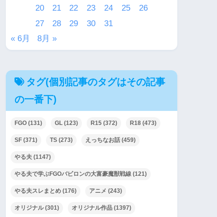
20
21
22
23
24
25
26
27
28
29
30
31
« 6月
8月 »
タグ(個別記事のタグはその記事
の一番下)
FGO
(131)
GL
(123)
R15
(372)
R18
(473)
SF
(371)
TS
(273)
えっちなお話
(459)
やる夫
(1147)
やる夫で学ぶFGOバビロンの大富豪魔獣戦線
(121)
やる夫スレまとめ
(176)
アニメ
(243)
オリジナル
(301)
オリジナル作品
(1397)