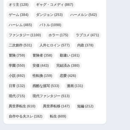
オリ主
(128)
ギャグ・コメディ
(867)
ゲーム
(384)
ダンジョン
(253)
ハーメルン
(542)
ハーレム
(465)
バトル
(1098)
ファンタジー
(1100)
ホラー
(175)
ラブコメ
(471)
二次創作
(531)
人外ヒロイン
(577)
内政
(378)
冒険
(759)
冒険者
(358)
勘違い
(161)
学園
(550)
安価
(443)
完結済み
(380)
小説
(692)
性転換
(159)
恋愛
(426)
日常
(132)
残酷な描写
(533)
漫画
(131)
現代
(715)
現代ファンタジー
(513)
異世界転生
(610)
異世界転移
(147)
短編
(212)
自作やる夫スレ
(182)
転生
(609)