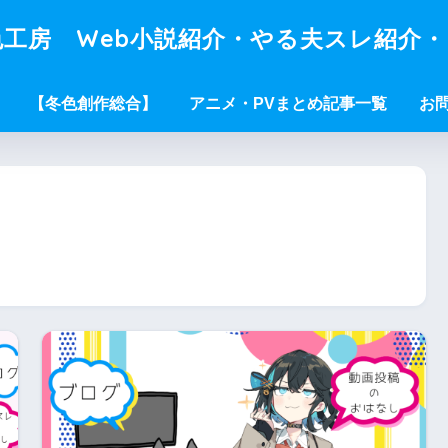
工房 Web小説紹介・やる夫スレ紹介
【冬色創作総合】
アニメ・PVまとめ記事一覧
お