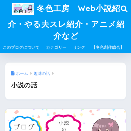
冬色工房 Web小説紹
介・やる夫スレ紹介・アニメ紹
介など
このブログについて
カテゴリー
リンク
【冬色創作総合】
ホーム
趣味の話
小説の話