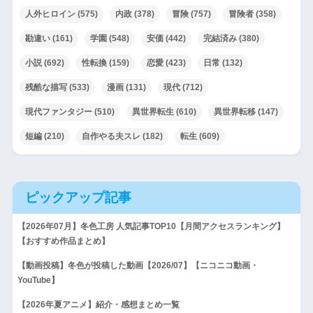
人外ヒロイン
(575)
内政
(378)
冒険
(757)
冒険者
(358)
勘違い
(161)
学園
(548)
安価
(442)
完結済み
(380)
小説
(692)
性転換
(159)
恋愛
(423)
日常
(132)
残酷な描写
(533)
漫画
(131)
現代
(712)
現代ファンタジー
(510)
異世界転生
(610)
異世界転移
(147)
短編
(210)
自作やる夫スレ
(182)
転生
(609)
ピックアップ記事
【2026年07月】冬色工房 人気記事TOP10【月間アクセスランキング】
【おすすめ作品まとめ】
【動画投稿】冬色が投稿した動画【2026/07】【ニコニコ動画・
YouTube】
【2026年夏アニメ】紹介・感想まとめ一覧