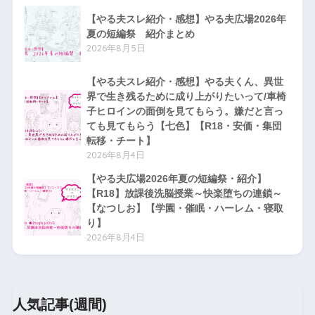
【やる夫スレ紹介・感想】やる夫広場2026年
夏の短編祭 紹介まとめ
2026年8月5日
【やる夫スレ紹介・感想】やる夫くん、異世
界で生き残るために成り上がりたいって/車椅
子ヒロインの面倒を見てもらう。嫌だと言っ
ても見てもらう【七色】【R18・安価・集団
転移・チート】
2026年8月4日
【やる夫広場2026年夏の短編祭・紹介】
【R18】放課後洗脳授業～快楽堕ちの連鎖～
【なつしお】【学園・催眠・ハーレム・寝取
り】
2026年8月4日
人気記事(週間)