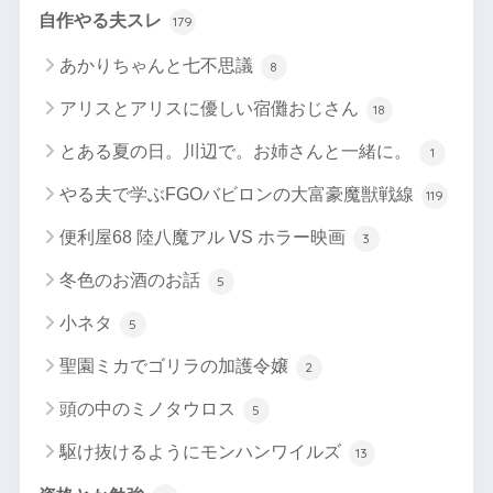
自作やる夫スレ
179
あかりちゃんと七不思議
8
アリスとアリスに優しい宿儺おじさん
18
とある夏の日。川辺で。お姉さんと一緒に。
1
やる夫で学ぶFGOバビロンの大富豪魔獣戦線
119
便利屋68 陸八魔アル VS ホラー映画
3
冬色のお酒のお話
5
小ネタ
5
聖園ミカでゴリラの加護令嬢
2
頭の中のミノタウロス
5
駆け抜けるようにモンハンワイルズ
13