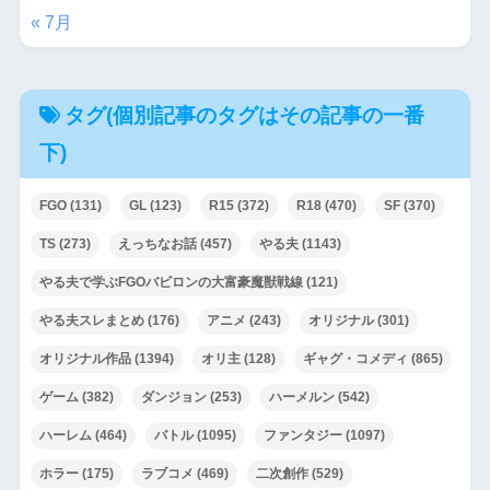
« 7月
タグ(個別記事のタグはその記事の一番
下)
FGO
(131)
GL
(123)
R15
(372)
R18
(470)
SF
(370)
TS
(273)
えっちなお話
(457)
やる夫
(1143)
やる夫で学ぶFGOバビロンの大富豪魔獣戦線
(121)
やる夫スレまとめ
(176)
アニメ
(243)
オリジナル
(301)
オリジナル作品
(1394)
オリ主
(128)
ギャグ・コメディ
(865)
ゲーム
(382)
ダンジョン
(253)
ハーメルン
(542)
ハーレム
(464)
バトル
(1095)
ファンタジー
(1097)
ホラー
(175)
ラブコメ
(469)
二次創作
(529)