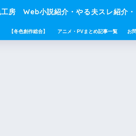
工房 Web小説紹介・やる夫スレ紹介
【冬色創作総合】
アニメ・PVまとめ記事一覧
お