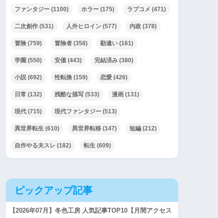
ファンタジー
(1100)
ホラー
(175)
ラブコメ
(471)
二次創作
(531)
人外ヒロイン
(577)
内政
(378)
冒険
(759)
冒険者
(358)
勘違い
(161)
学園
(550)
安価
(443)
完結済み
(380)
小説
(692)
性転換
(159)
恋愛
(426)
日常
(132)
残酷な描写
(533)
漫画
(131)
現代
(715)
現代ファンタジー
(513)
異世界転生
(610)
異世界転移
(147)
短編
(212)
自作やる夫スレ
(182)
転生
(609)
ピックアップ記事
【2026年07月】冬色工房 人気記事TOP10【月間アクセス