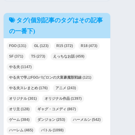
タグ(個別記事のタグはその記事
の一番下)
FGO
(131)
GL
(123)
R15
(372)
R18
(473)
SF
(371)
TS
(273)
えっちなお話
(459)
やる夫
(1147)
やる夫で学ぶFGOバビロンの大富豪魔獣戦線
(121)
やる夫スレまとめ
(176)
アニメ
(243)
オリジナル
(301)
オリジナル作品
(1397)
オリ主
(128)
ギャグ・コメディ
(867)
ゲーム
(384)
ダンジョン
(253)
ハーメルン
(542)
ハーレム
(465)
バトル
(1098)