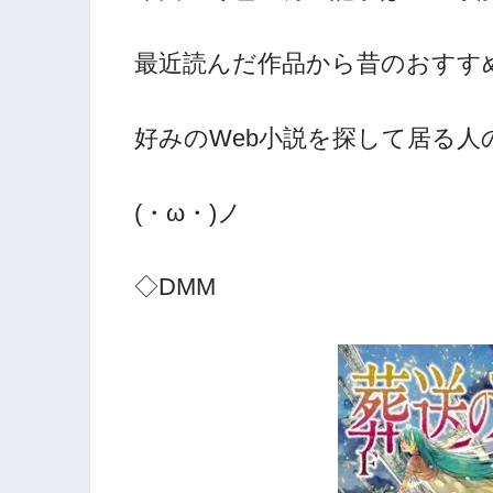
最近読んだ作品から昔のおすす
好みのWeb小説を探して居る
(・ω・)ノ
◇DMM