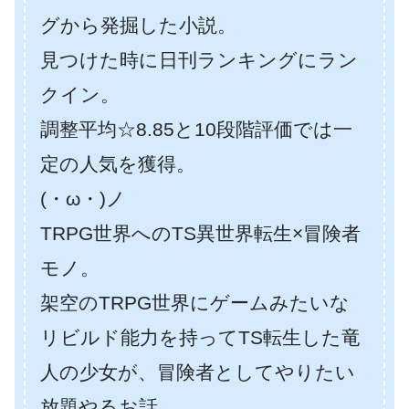
グから発掘した小説。
見つけた時に日刊ランキングにラン
クイン。
調整平均☆8.85と10段階評価では一
定の人気を獲得。
(・ω・)ノ
TRPG世界へのTS異世界転生×冒険者
モノ。
架空のTRPG世界にゲームみたいな
リビルド能力を持ってTS転生した竜
人の少女が、冒険者としてやりたい
放題やるお話。