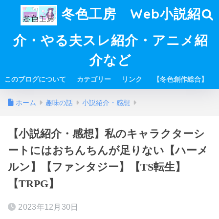
冬色工房 Web小説紹
介・やる夫スレ紹介・アニメ紹
介など
このブログについて
カテゴリー
リンク
【冬色創作総合】
ホーム
趣味の話
小説紹介・感想
【小説紹介・感想】私のキャラクターシ
ートにはおちんちんが足りない【ハーメ
ルン】【ファンタジー】【TS転生】
【TRPG】
2023年12月30日