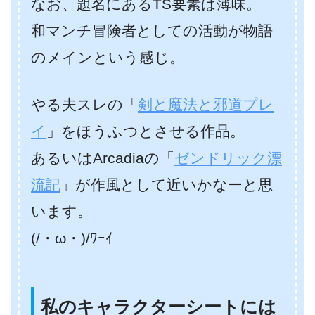
なお、題名にあるTS要素は薄味。
和マンチ冒険者としての活動が物語
のメインという感じ。
やる夫スレの「
剣と魔法と邪道プレ
イ
」をほうふつとさせる作品。
あるいはArcadiaの「
ゼンドリック漂
流記
」が作風として近いかなーと思
います。
(/・ω・)/ﾜｰｲ
私のキャラクターシートには