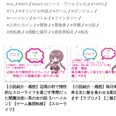
GL
R15
SW2.0(ソード・ワールド2.0)
TRPG
TS
オリジナル作品
ゲーム
ダンジョン
ハーメルン
バトル
ファンタジー
人外ヒロイン
冒険
冒険者
学園
小説
性転換
残酷な描写
異世界転生
転生
【小説紹介・感想】辺境の村で惰性
【小説紹介・感想】毎日
的なスローライフを過ごす準廃だっ
来る女に飯を食わせる配
た闇魔法使い系の女の話【ハーメル
ます【ラブコメ】【ご飯
ン】【ゲーム集団転移】【スローラ
イフ】