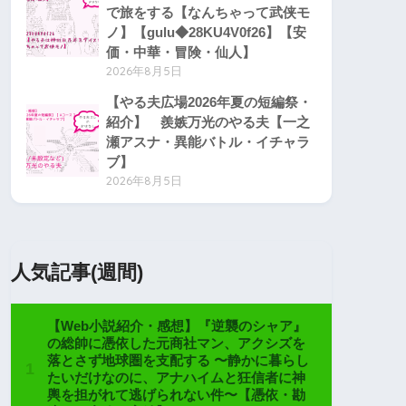
で旅をする【なんちゃって武侠モ
ノ】【gulu◆28KU4V0f26】【安
価・中華・冒険・仙人】
2026年8月5日
【やる夫広場2026年夏の短編祭・
紹介】 羨嫉万光のやる夫【一之
瀬アスナ・異能バトル・イチャラ
ブ】
2026年8月5日
人気記事(週間)