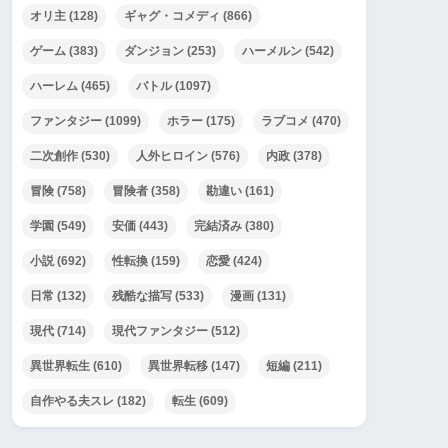
オリ主
(128)
ギャグ・コメディ
(866)
ゲーム
(383)
ダンジョン
(253)
ハーメルン
(542)
ハーレム
(465)
バトル
(1097)
ファンタジー
(1099)
ホラー
(175)
ラブコメ
(470)
二次創作
(530)
人外ヒロイン
(576)
内政
(378)
冒険
(758)
冒険者
(358)
勘違い
(161)
学園
(549)
安価
(443)
完結済み
(380)
小説
(692)
性転換
(159)
恋愛
(424)
日常
(132)
残酷な描写
(533)
漫画
(131)
現代
(714)
現代ファンタジー
(512)
異世界転生
(610)
異世界転移
(147)
短編
(211)
自作やる夫スレ
(182)
転生
(609)