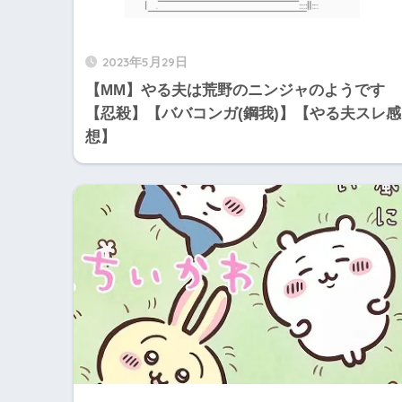
2023年5月29日
【MM】やる夫は荒野のニンジャのようです
【忍殺】【ババコンガ(鋼我)】【やる夫スレ感
想】