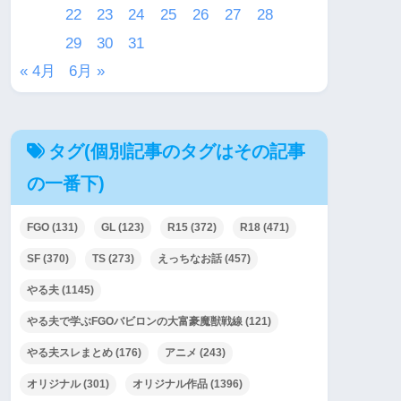
22
23
24
25
26
27
28
29
30
31
« 4月
6月 »
タグ(個別記事のタグはその記事
の一番下)
FGO
(131)
GL
(123)
R15
(372)
R18
(471)
SF
(370)
TS
(273)
えっちなお話
(457)
やる夫
(1145)
やる夫で学ぶFGOバビロンの大富豪魔獣戦線
(121)
やる夫スレまとめ
(176)
アニメ
(243)
オリジナル
(301)
オリジナル作品
(1396)