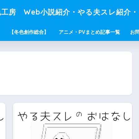
工房 Web小説紹介・やる夫スレ紹介
【冬色創作総合】
アニメ・PVまとめ記事一覧
お