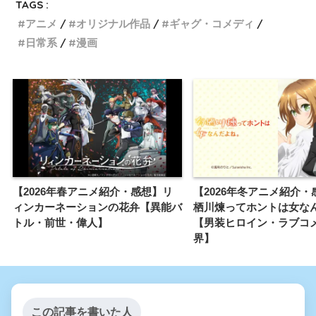
TAGS :
アニメ
オリジナル作品
ギャグ・コメディ
日常系
漫画
【2026年春アニメ紹介・感想】リ
【2026年冬アニメ紹介・
ィンカーネーションの花弁【異能バ
栖川煉ってホントは女な
トル・前世・偉人】
【男装ヒロイン・ラブコ
界】
この記事を書いた人