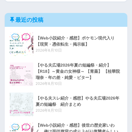
最近の投稿
【Web小説紹介・感想】ポケモン現代入り
【現実・憑依転生・掲示板】
2026年8月10日
【やる夫広場2026年夏の短編祭・紹介】
【R18】～黄金の女神様～ 【胃薬】 【桂華院
瑠奈・年の差・純愛・ビター】
2026年8月10日
【やる夫スレ紹介・感想】やる夫広場2026年
夏の短編祭 紹介まとめ
2026年8月10日
【Web小説紹介・感想】後世の歴史家いわ
く、俺は面従腹背の成り上がり復讐者らしい