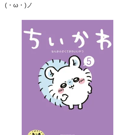
(・ω・)ノ