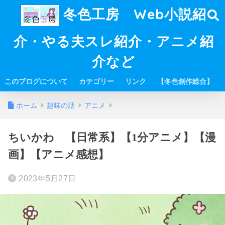
冬色工房 Web小説紹
介・やる夫スレ紹介・アニメ紹
介など
このブログについて
カテゴリー
リンク
【冬色創作総合】
ホーム
趣味の話
アニメ
ちいかわ 【日常系】【1分アニメ】【漫
画】【アニメ感想】
2023年5月27日