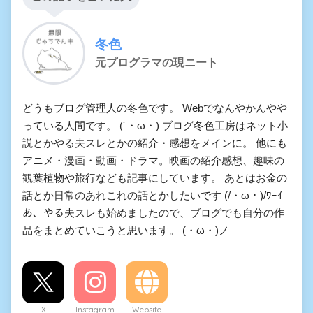
冬色
元プログラマの現ニート
どうもブログ管理人の冬色です。 Webでなんやかんやや
っている人間です。 (´・ω・) ブログ冬色工房はネット小
説とかやる夫スレとかの紹介・感想をメインに。 他にも
アニメ・漫画・動画・ドラマ。映画の紹介感想、趣味の
観葉植物や旅行なども記事にしています。 あとはお金の
話とか日常のあれこれの話とかしたいです (/・ω・)/ﾜｰｲ
あ、やる夫スレも始めましたので、ブログでも自分の作
品をまとめていこうと思います。 (・ω・)ノ
X
Instagram
Website