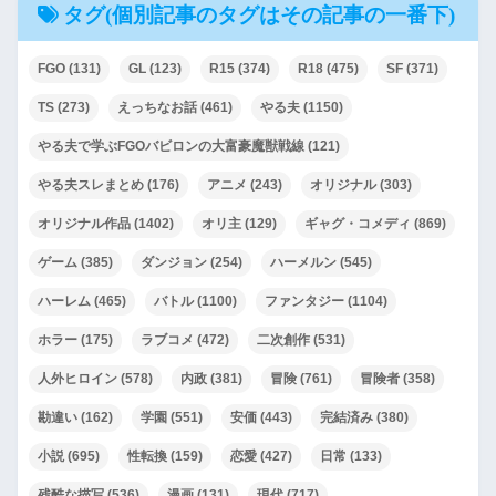
タグ(個別記事のタグはその記事の一番下)
FGO
(131)
GL
(123)
R15
(374)
R18
(475)
SF
(371)
TS
(273)
えっちなお話
(461)
やる夫
(1150)
やる夫で学ぶFGOバビロンの大富豪魔獣戦線
(121)
やる夫スレまとめ
(176)
アニメ
(243)
オリジナル
(303)
オリジナル作品
(1402)
オリ主
(129)
ギャグ・コメディ
(869)
ゲーム
(385)
ダンジョン
(254)
ハーメルン
(545)
ハーレム
(465)
バトル
(1100)
ファンタジー
(1104)
ホラー
(175)
ラブコメ
(472)
二次創作
(531)
人外ヒロイン
(578)
内政
(381)
冒険
(761)
冒険者
(358)
勘違い
(162)
学園
(551)
安価
(443)
完結済み
(380)
小説
(695)
性転換
(159)
恋愛
(427)
日常
(133)
残酷な描写
(536)
漫画
(131)
現代
(717)