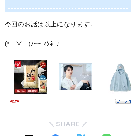
今回のお話は以上になります。
(*￣▽￣)ﾉ~~ ﾏﾀﾈｰ♪
SHARE