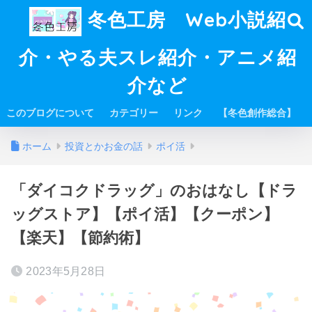
冬色工房 Web小説紹
介・やる夫スレ紹介・アニメ紹
介など
このブログについて
カテゴリー
リンク
【冬色創作総合】
ホーム
投資とかお金の話
ポイ活
「ダイコクドラッグ」のおはなし【ドラ
ッグストア】【ポイ活】【クーポン】
【楽天】【節約術】
2023年5月28日