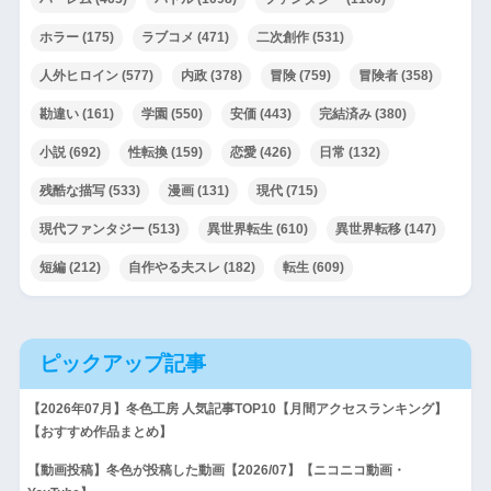
ホラー
(175)
ラブコメ
(471)
二次創作
(531)
人外ヒロイン
(577)
内政
(378)
冒険
(759)
冒険者
(358)
勘違い
(161)
学園
(550)
安価
(443)
完結済み
(380)
小説
(692)
性転換
(159)
恋愛
(426)
日常
(132)
残酷な描写
(533)
漫画
(131)
現代
(715)
現代ファンタジー
(513)
異世界転生
(610)
異世界転移
(147)
短編
(212)
自作やる夫スレ
(182)
転生
(609)
ピックアップ記事
【2026年07月】冬色工房 人気記事TOP10【月間アクセスランキング】
【おすすめ作品まとめ】
【動画投稿】冬色が投稿した動画【2026/07】【ニコニコ動画・