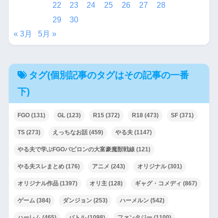
22
23
24
25
26
27
28
29
30
« 3月
5月 »
タグ(個別記事のタグはその記事の一番
下)
FGO
(131)
GL
(123)
R15
(372)
R18
(473)
SF
(371)
TS
(273)
えっちなお話
(459)
やる夫
(1147)
やる夫で学ぶFGOバビロンの大富豪魔獣戦線
(121)
やる夫スレまとめ
(176)
アニメ
(243)
オリジナル
(301)
オリジナル作品
(1397)
オリ主
(128)
ギャグ・コメディ
(867)
ゲーム
(384)
ダンジョン
(253)
ハーメルン
(542)
ハーレム
(465)
バトル
(1098)
ファンタジー
(1100)