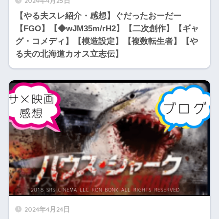
2024年4月25日
【やる夫スレ紹介・感想】ぐだったおーだー
【FGO】【◆wJM35m/rH2】【二次創作】【ギャ
グ・コメディ】【模造設定】【複数転生者】【や
る夫の北海道カオス立志伝】
2024年4月24日