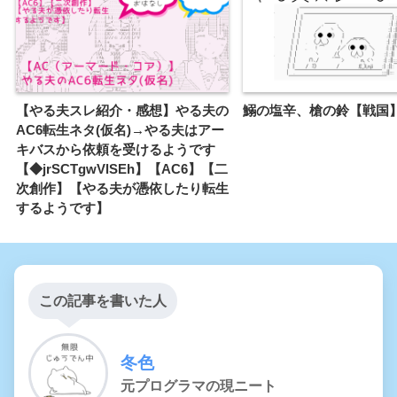
【やる夫スレ紹介・感想】やる夫の
鰯の塩辛、槍の鈴【戦国
AC6転生ネタ(仮名)→やる夫はアー
キバスから依頼を受けるようです
【◆jrSCTgwVlSEh】【AC6】【二
次創作】【やる夫が憑依したり転生
するようです】
この記事を書いた人
冬色
元プログラマの現ニート