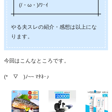
(/・ω・)/ﾜｰｲ
やる夫スレの紹介・感想は以上にな
ります。
今回はこんなところです。
(*￣▽￣)ﾉ~~ ﾏﾀﾈｰ♪