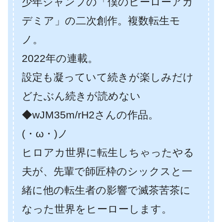
少年ジャンプの「僕のヒーローアカ
デミア」の二次創作。複数転生モ
ノ。
2022年の連載。
設定も凝っていて続きが楽しみだけ
どたぶん続きが読めない
◆wJM35m/rH2さんの作品。
(・ω・)ノ
ヒロアカ世界に転生しちゃったやる
夫が、先輩で師匠枠のシックスと一
緒に他の転生者の影響で滅茶苦茶に
なった世界をヒーローします。