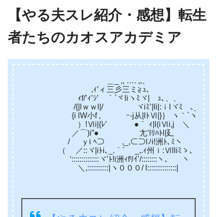
【やる夫スレ紹介・感想】転生
者たちのカオスアカデミア
＿_ ,, …. ,,、
,ｨ’ィ三彡三ミ≧ｭ､
ｨf/’ｨ’ｼ’ ｀`ヾliヽﾐヾ|ゝｭ､、、
/{|lｗｗl|/ ヾiﾐ’|li|:ｉlヾﾐゝ､__,､
{i lW小f , ｰ-j从|lﾄⅥ|}｝ ヽ｀`ヽ
）!Ⅵi|{ﾚ’ ●｀ ｨ|l(iⅥi,j ＼ ’､
／⌒)i”● 尢’lﾘﾊﾄl|廴
/ ｙi ﾍ⊃ ,_,⊂⊃lﾉi!洲ﾄ､ﾐヽ
（ ／::ヾ|iﾄi､_.｀´ _,.ｨ州ｉ:Ⅵlliﾐゝ､
‘::::::::::::::ヾ’ﾄ!i洲ｨfﾘｲ’/::::::::ヽ、 ヽ
＼,:::::::::::|ヽ０００/ l:::::::::::::::|