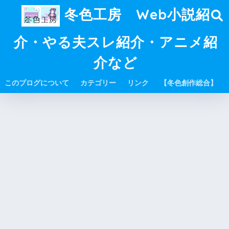
冬色工房 Web小説紹
介・やる夫スレ紹介・アニメ紹
介など
このブログについて
カテゴリー
リンク
【冬色創作総合】