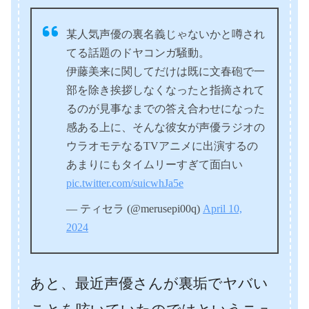
某人気声優の裏名義じゃないかと噂され
てる話題のドヤコンガ騒動。
伊藤美来に関してだけは既に文春砲で一
部を除き挨拶しなくなったと指摘されて
るのが見事なまでの答え合わせになった
感ある上に、そんな彼女が声優ラジオの
ウラオモテなるTVアニメに出演するの
あまりにもタイムリーすぎて面白い
pic.twitter.com/suicwhJa5e
— ティセラ (@merusepi00q)
April 10,
2024
あと、最近声優さんが裏垢でヤバい