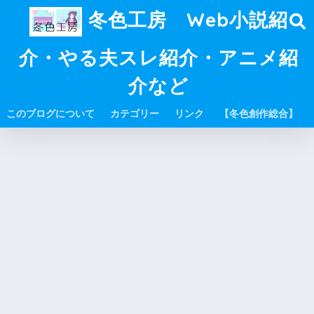
冬色工房 Web小説紹
介・やる夫スレ紹介・アニメ紹
介など
このブログについて
カテゴリー
リンク
【冬色創作総合】