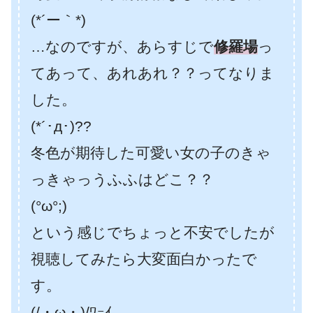
(*´ー｀*)
…なのですが、あらすじで
修羅場
っ
てあって、あれあれ？？ってなりま
した。
(*´･д･)??
冬色が期待した可愛い女の子のきゃ
っきゃっうふふはどこ？？
(°ω°;)
という感じでちょっと不安でしたが
視聴してみたら大変面白かったで
す。
(/・ω・)/ﾜｰｲ