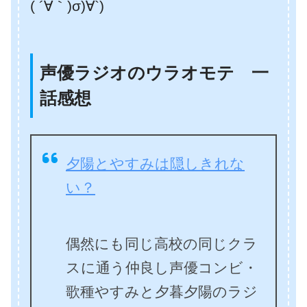
( ´∀｀)σ)∀`)
声優ラジオのウラオモテ 一
話感想
夕陽とやすみは隠しきれな
い？
偶然にも同じ高校の同じクラ
スに通う仲良し声優コンビ・
歌種やすみと夕暮夕陽のラジ