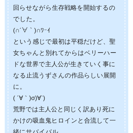
回らせながら生存戦略を開始するの
でした。
(∩´∀｀)∩ﾜｰｲ
という感じで最初は平穏だけど、聖
女ちゃんと別れてからはベリーハー
ドな世界で主人公が生きていく事に
なる止流うずさんの作品らしい展開
に。
( ´∀｀)σ)∀`)
荒野では主人公と同じく訳あり死に
かけの吸血鬼ヒロインと合流して一
緒にサバイバル。