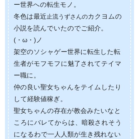
ー世界への転生モノ。
冬色は最近
カクヨムの
止流うずさんの
小説を読んでいたのでご紹介。
(・ω・)ノ
架空のソシャゲー世界に転生した転
生者がモフモフに魅了されてテイマ
ー職に。
仲の良い聖女ちゃんをテイムしたり
して経験値稼ぎ。
聖女ちゃんの存在が教会みたいなと
ころにバレてからは、暗殺されそう
になるわで一人人類が生き残れない