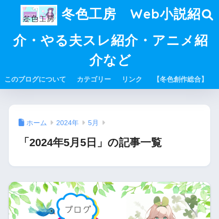
冬色工房 Web小説紹
介・やる夫スレ紹介・アニメ紹
介など
このブログについて
カテゴリー
リンク
【冬色創作総合】
ホーム
2024年
5月
「2024年5月5日」の記事一覧