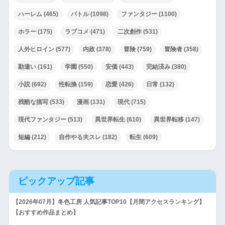
ハーレム
(465)
バトル
(1098)
ファンタジー
(1100)
ホラー
(175)
ラブコメ
(471)
二次創作
(531)
人外ヒロイン
(577)
内政
(378)
冒険
(759)
冒険者
(358)
勘違い
(161)
学園
(550)
安価
(443)
完結済み
(380)
小説
(692)
性転換
(159)
恋愛
(426)
日常
(132)
残酷な描写
(533)
漫画
(131)
現代
(715)
現代ファンタジー
(513)
異世界転生
(610)
異世界転移
(147)
短編
(212)
自作やる夫スレ
(182)
転生
(609)
ピックアップ記事
【2026年07月】冬色工房 人気記事TOP10【月間アクセスランキング】
【おすすめ作品まとめ】