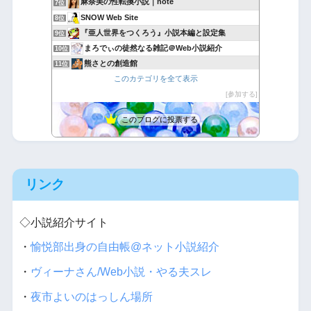
麻奈美の性転換小説｜note
7位
SNOW Web Site
8位
『亜人世界をつくろう』小説本編と設定集
9位
まろでぃの徒然なる雑記＠Web小説紹介
10位
熊さとの創造館
11位
このカテゴリを全て表示
フォレストピア創造記 ラムリーザ・サーガ
12位
ネット喫茶.com
参加する
13位
GATEZEROの日記
14位
このブログに投票する
ボロ家で執筆
15位
リンク
◇小説紹介サイト
・
愉悦部出身の自由帳@ネット小説紹介
・
ヴィーナさん/Web小説・やる夫スレ
・
夜市よいのはっしん場所