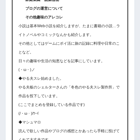
ブログの運営について
その他趣味のアレコレ
小説は基本Web小説を紹介しますが、たまに書籍の小説…ラ
イトノベルやコミックなんかも紹介します。
その他としてはゲームにポイ活に旅の記録に料理や日常のこ
となど。
日々の趣味や生活の知恵などを記事にしています。
(・ω・)ノ
◆やる夫スレ始めました。
やる夫板のシェルターさんの「冬色のやる夫スレ製作所」で
作品を投下しています。
(ここでまとめを登録している作品です)
(/・ω・)/ﾜｰｲ
◆マシュマロ
読んで欲しい作品やブログの感想とかあったら手軽に投げて
くれて大丈夫です。