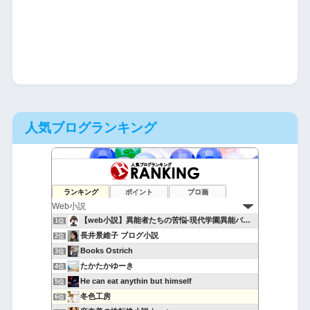
人気ブログランキング
ランキング
ポイント
ブロ画
【web小説】異能者たちの苦悩-現代学園異能バトル-
1位
長井景維子 ブログ小説
2位
Books Ostrich
3位
たかたかゆーき
4位
He can eat anythin but himself
5位
冬色工房
6位