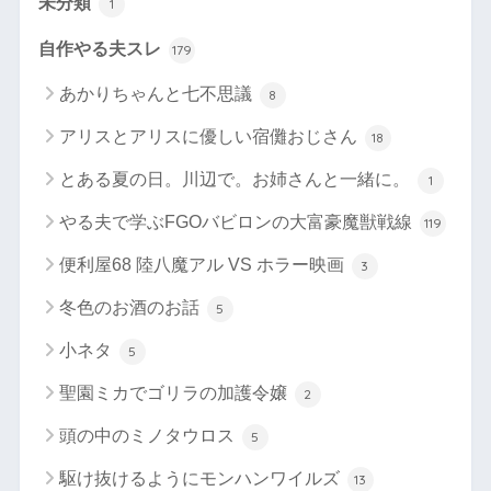
未分類
1
自作やる夫スレ
179
あかりちゃんと七不思議
8
アリスとアリスに優しい宿儺おじさん
18
とある夏の日。川辺で。お姉さんと一緒に。
1
やる夫で学ぶFGOバビロンの大富豪魔獣戦線
119
便利屋68 陸八魔アル VS ホラー映画
3
冬色のお酒のお話
5
小ネタ
5
聖園ミカでゴリラの加護令嬢
2
頭の中のミノタウロス
5
駆け抜けるようにモンハンワイルズ
13