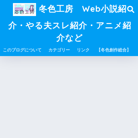
冬色工房 Web小説紹
介・やる夫スレ紹介・アニメ紹
介など
このブログについて
カテゴリー
リンク
【冬色創作総合】