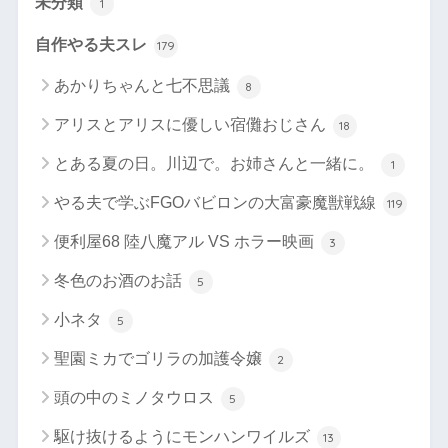
未分類
1
自作やる夫スレ
179
あかりちゃんと七不思議
8
アリスとアリスに優しい宿儺おじさん
18
とある夏の日。川辺で。お姉さんと一緒に。
1
やる夫で学ぶFGOバビロンの大富豪魔獣戦線
119
便利屋68 陸八魔アル VS ホラー映画
3
冬色のお酒のお話
5
小ネタ
5
聖園ミカでゴリラの加護令嬢
2
頭の中のミノタウロス
5
駆け抜けるようにモンハンワイルズ
13