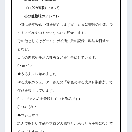
ブログの運営について
その他趣味のアレコレ
小説は基本Web小説を紹介しますが、たまに書籍の小説…ラ
イトノベルやコミックなんかも紹介します。
その他としてはゲームにポイ活に旅の記録に料理や日常のこ
となど。
日々の趣味や生活の知恵などを記事にしています。
(・ω・)ノ
◆やる夫スレ始めました。
やる夫板のシェルターさんの「冬色のやる夫スレ製作所」で
作品を投下しています。
(ここでまとめを登録している作品です)
(/・ω・)/ﾜｰｲ
◆マシュマロ
読んで欲しい作品やブログの感想とかあったら手軽に投げて
くれて大丈夫です。