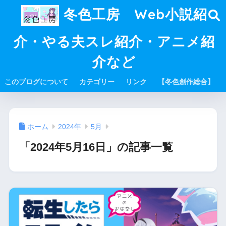
冬色工房 Web小説紹
介・やる夫スレ紹介・アニメ紹
介など
このブログについて
カテゴリー
リンク
【冬色創作総合】
ホーム
2024年
5月
「2024年5月16日」の記事一覧