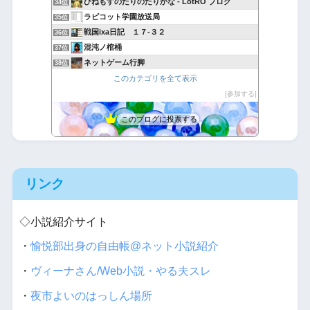
ひねもすのたりのたりかな - LotRO ブログ
34位
ラピコット学園放送局
35位
戦国ixa日記 １７-３２
36位
混沌ノ棺桶
37位
ネットゲーム行脚
38位
あきののんびりゲームブログ
このカテゴリを全て表示
39位
ツタージャの行進
参加する
40位
このブログに投票する
リンク
◇小説紹介サイト
・
愉悦部出身の自由帳@ネット小説紹介
・
ヴィーナさん/Web小説・やる夫スレ
・
夜市よいのはっしん場所