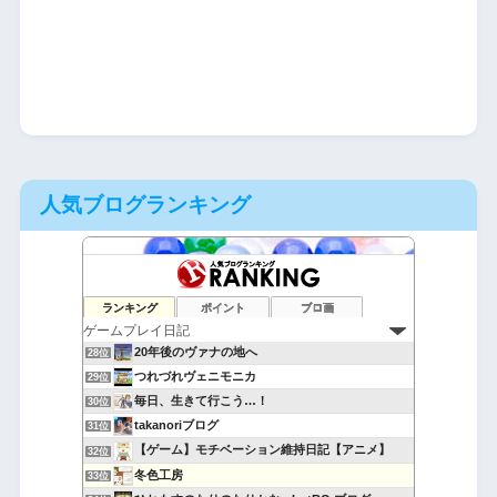
人気ブログランキング
ウィングオブハート
26位
ランキング
ポイント
ブロ画
萎えと飽きの狭間で
27位
20年後のヴァナの地へ
28位
つれづれヴェニモニカ
29位
毎日、生きて行こう…！
30位
takanoriブログ
31位
【ゲーム】モチベーション維持日記【アニメ】
32位
冬色工房
33位