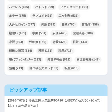
ハーレム
(465)
バトル
(1099)
ファンタジー
(1101)
ホラー
(175)
ラブコメ
(471)
二次創作
(531)
人外ヒロイン
(577)
内政
(379)
冒険
(760)
冒険者
(358)
勘違い
(161)
学園
(551)
安価
(443)
完結済み
(380)
小説
(693)
性転換
(159)
恋愛
(426)
日常
(133)
残酷な描写
(534)
漫画
(131)
現代
(715)
現代ファンタジー
(513)
異世界転生
(611)
異世界転移
(147)
短編
(213)
自作やる夫スレ
(182)
転生
(610)
ピックアップ記事
【2026年07月】冬色工房 人気記事TOP10【月間アクセスランキング】
【おすすめ作品まとめ】