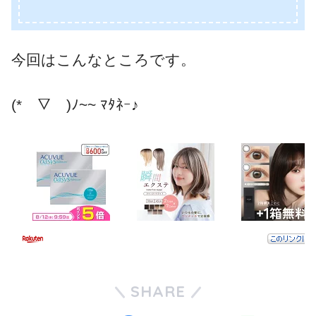
今回はこんなところです。
(*￣▽￣)ﾉ~~ ﾏﾀﾈｰ♪
SHARE