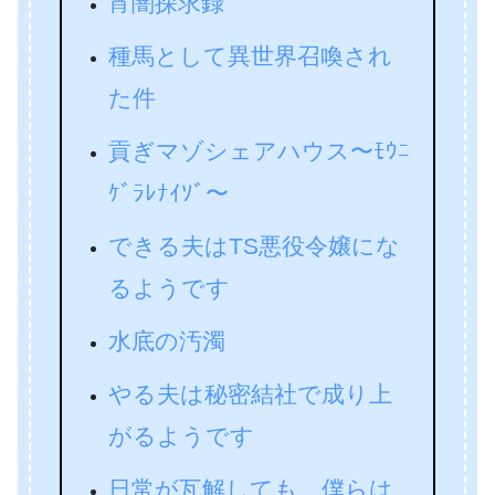
宵闇探求録
種馬として異世界召喚され
た件
貢ぎマゾシェアハウス〜ﾓｳﾆ
ｹﾞﾗﾚﾅｲｿﾞ〜
できる夫はTS悪役令嬢にな
るようです
水底の汚濁
やる夫は秘密結社で成り上
がるようです
日常が瓦解しても、僕らは