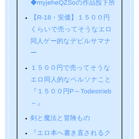
◆myjeheQZSoの作品投下所
【R-18・安価】１５００円
くらいで売ってそうなエロ
同人ゲー的なデビルサマナ
ー
１５００円で売ってそうな
エロ同人的なペルソナこと
『１５００円P～Todestrieb
～』
剣と魔法と冒険もの
『エロ本へ書き直されるク