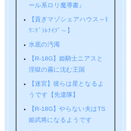
ール系ロリ魔導書』
【貢ぎマゾシェアハウス～ﾓ
ｳﾆｹﾞﾗﾚﾅｲｿﾞ～】
水底の汚濁
【R-18G】姫騎士ニアスと
淫獄の霧に沈む王国
【迷宮】彼らは星となるよ
うです【先遣隊】
【R-18G】やらない夫はTS
姫武将になるようです