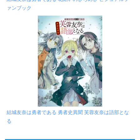
ァンブック
結城友奈は勇者である 勇者史異聞 芙蓉友奈は語部とな
る