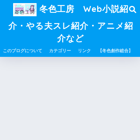
冬色工房 Web小説紹
介・やる夫スレ紹介・アニメ紹
介など
このブログについて
カテゴリー
リンク
【冬色創作総合】