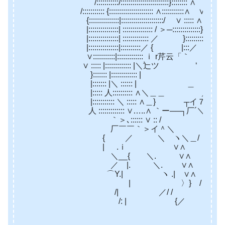
/:::::::::::/::::::::::::::::::::::::}:::::::: ∧ ∨::::::::::
/::::::::::: {:::::::::::::::::::::: ∧:::::::::::∧ ∨ ::::::::::
{:::::::::::::::|:::::::::::::::::::::/ ∨ ::::: ∧r ∨─ミ :
|:::::::::::::::| ::::::::::::::: / ＞─::::::::::::::} ∨∧ ::
|:::::::::::::::| ::::::::::::: ／ }:::::::::／芹云ミ
|:::::::::::::::|::::::::::／ { |:::／ 辷ﾂ .|::
∨:::::::::::|::::::::::::: ｉ r芹云「｀ |
∨ ::::: |::::::::::::: |＼辷ツ ‘ |:::::
}::::::: |::::::::::::: | ﾉ:::
|::::::: |＼ :::::: | ＿ ノ ／ｉ::::::
|::::: 人:::::::::: ∧＼＿＿ ／/ |:::::::
|::::::::::: ＼ ::::: ∧＿} ┬イ７}’ .|:::::
人 ::::::::::::: ∨…..∧ ｀ー──┐厂´＼人:::/
｀＞､:::::: ∨ :: / { { 
厂￣￣｀＞イ＾＼ │＼ ＞ﾆ三
{ ／ ＼ ヽ＼＿/ У／
| .ｉ ∨∧ 幺イ´／￣_＿
＼__{ ＼. ∨∧ ｀￣´（／＼
／ |. ＼. ∨∧ ∨ Y
⌒Y.| ヽ .| ∨∧ 
| 〉} / ＼＿＿ 人
/| ／/ /
/: | {／