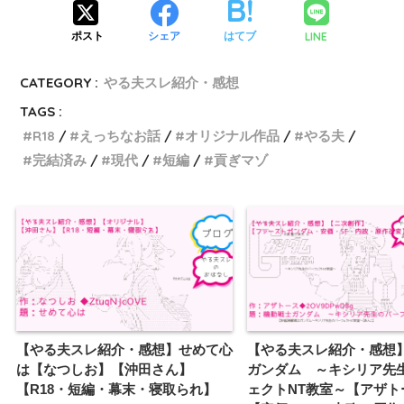
LINE
ポスト
シェア
はてブ
CATEGORY :
やる夫スレ紹介・感想
TAGS :
R18
えっちなお話
オリジナル作品
やる夫
完結済み
現代
短編
貢ぎマゾ
【やる夫スレ紹介・感想】せめて心
【やる夫スレ紹介・感想
は【なつしお】【沖田さん】
ガンダム ～キシリア先
【R18・短編・幕末・寝取られ】
ェクトNT教室～【アザト