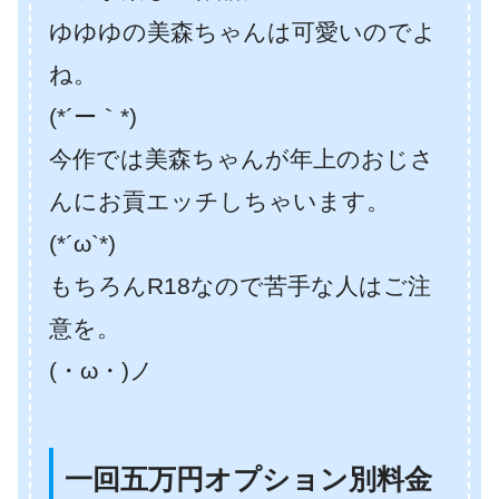
ゆゆゆの美森ちゃんは可愛いのでよ
ね。
(*´ー｀*)
今作では美森ちゃんが年上のおじさ
んにお貢エッチしちゃいます。
(*´ω`*)
もちろんR18なので苦手な人はご注
意を。
(・ω・)ノ
一回五万円オプション別料金