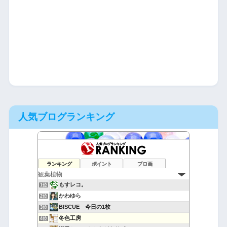
人気ブログランキング
ランキング
ポイント
ブロ画
もすレコ。
1位
かわゆら
2位
BISCUE 今日の1枚
3位
冬色工房
4位