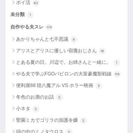
ポイ活
40
未分類
1
自作やる夫スレ
179
あかりちゃんと七不思議
8
アリスとアリスに優しい宿儺おじさん
18
とある夏の日。川辺で。お姉さんと一緒に。
1
やる夫で学ぶFGOバビロンの大富豪魔獣戦線
119
便利屋68 陸八魔アル VS ホラー映画
3
冬色のお酒のお話
5
小ネタ
5
聖園ミカでゴリラの加護令嬢
2
頭の中のミノタウロス
5