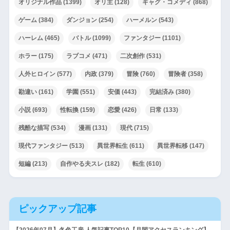
オリジナル作品
(1399)
オリ主
(128)
ギャグ・コメディ
(868)
ゲーム
(384)
ダンジョン
(254)
ハーメルン
(543)
ハーレム
(465)
バトル
(1099)
ファンタジー
(1101)
ホラー
(175)
ラブコメ
(471)
二次創作
(531)
人外ヒロイン
(577)
内政
(379)
冒険
(760)
冒険者
(358)
勘違い
(161)
学園
(551)
安価
(443)
完結済み
(380)
小説
(693)
性転換
(159)
恋愛
(426)
日常
(133)
残酷な描写
(534)
漫画
(131)
現代
(715)
現代ファンタジー
(513)
異世界転生
(611)
異世界転移
(147)
短編
(213)
自作やる夫スレ
(182)
転生
(610)
ピックアップ記事
【2026年07月】冬色工房 人気記事TOP10【月間アクセスランキング】