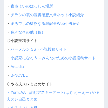
・
夜市よいのはっしん場所
・
チラシの裏の読書感想文＠ネット小説紹介
・
まろでぃの徒然なる雑記＠Web小説紹介
・
色々なその他（仮）
◇小説投稿サイト
・
ハーメルン SS・小説投稿サイト
・
小説家になろう – みんなのための小説投稿サイト
・
Arcadia
・
B-NOVEL
◇やる夫スレまとめサイト
・YomuAA 読むアスキーアート/ よむえーえー / やる
夫スレ自己まとめ
・やる夫スレ本棚