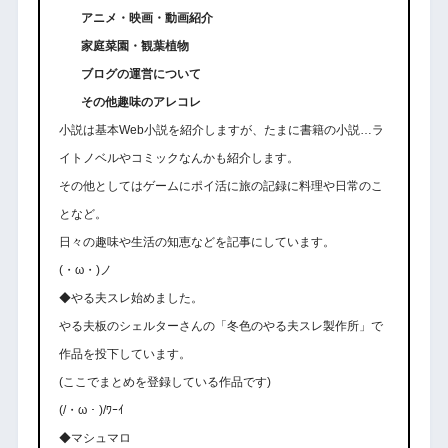
アニメ・映画・動画紹介
家庭菜園・観葉植物
ブログの運営について
その他趣味のアレコレ
小説は基本Web小説を紹介しますが、たまに書籍の小説…ラ
イトノベルやコミックなんかも紹介します。
その他としてはゲームにポイ活に旅の記録に料理や日常のこ
となど。
日々の趣味や生活の知恵などを記事にしています。
(・ω・)ノ
◆やる夫スレ始めました。
やる夫板のシェルターさんの「冬色のやる夫スレ製作所」で
作品を投下しています。
(ここでまとめを登録している作品です)
(/・ω・)/ﾜｰｲ
◆マシュマロ