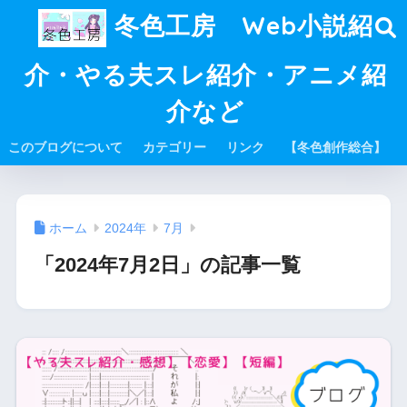
冬色工房 Web小説紹
介・やる夫スレ紹介・アニメ紹
介など
このブログについて
カテゴリー
リンク
【冬色創作総合】
ホーム
2024年
7月
「2024年7月2日」の記事一覧