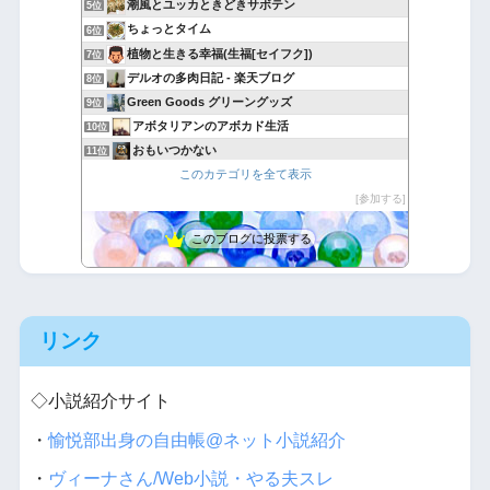
潮風とユッカときどきサボテン
5位
ちょっとタイム
6位
植物と生きる幸福(生福[セイフク])
7位
デルオの多肉日記 - 楽天ブログ
8位
Green Goods グリーングッズ
9位
アボタリアンのアボカド生活
10位
おもいつかない
11位
このカテゴリを全て表示
Yubisakino Jyunin
12位
〜ほのぼのおうち時間〜手芸・園芸ライフ
参加する
13位
月にサボテン
14位
このブログに投票する
引きこもりセレブの毎日遺書
15位
リンク
◇小説紹介サイト
・
愉悦部出身の自由帳@ネット小説紹介
・
ヴィーナさん/Web小説・やる夫スレ