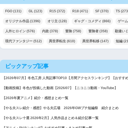
FGO
(131)
GL
(123)
R15
(372)
R18
(471)
SF
(370)
TS
(273
オリジナル作品
(1396)
オリ主
(128)
ギャグ・コメディ
(866)
ゲーム
人外ヒロイン
(576)
内政
(378)
冒険
(758)
冒険者
(358)
勘違い
(
現代ファンタジー
(512)
異世界転生
(610)
異世界転移
(147)
短編
(2
ピックアップ記事
【2026年07月】冬色工房 人気記事TOP10【月間アクセスランキング】【おすす
【動画投稿】冬色が投稿した動画【2026/07】【ニコニコ動画・YouTube】
【2026年夏アニメ】紹介・感想まとめ一覧
【やる夫スレ紹介・感想】やる夫広場 2026年GWプチ短編祭 紹介まとめ
【やる夫スレ十選 2026年2月】人気作品まとめ＆紹介記事一覧
【アニメ・PVランキング】おすすめ記事・まとめ記事一覧