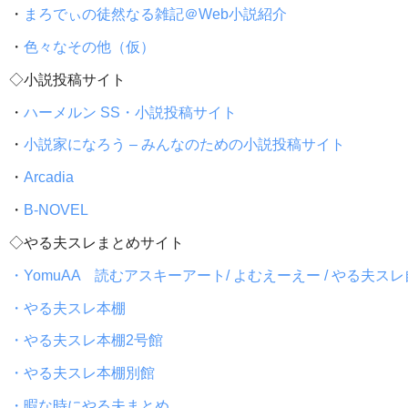
・
まろでぃの徒然なる雑記＠Web小説紹介
・
色々なその他（仮）
◇小説投稿サイト
・
ハーメルン SS・小説投稿サイト
・
小説家になろう – みんなのための小説投稿サイト
・
Arcadia
・
B-NOVEL
◇やる夫スレまとめサイト
・YomuAA 読むアスキーアート/ よむえーえー / やる夫ス
・やる夫スレ本棚
・やる夫スレ本棚2号館
・やる夫スレ本棚別館
・暇な時にやる夫まとめ