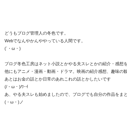
どうもブログ管理人の冬色です。
Webでなんやかんややっている人間です。
(´・ω・)
ブログ冬色工房はネット小説とかやる夫スレとかの紹介・感想
他にもアニメ・漫画・動画・ドラマ。映画の紹介感想、趣味の
あとはお金の話とか日常のあれこれの話とかしたいです
(/・ω・)/ﾜｰｲ
あ、やる夫スレも始めましたので、ブログでも自分の作品をま
(・ω・)ノ