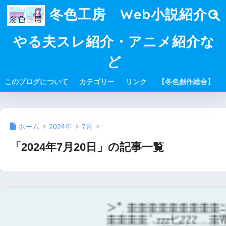
冬色工房 Web小説紹介・
やる夫スレ紹介・アニメ紹介な
ど
このブログについて
カテゴリー
リンク
【冬色創作総合】
ホーム
2024年
7月
「2024年7月20日」の記事一覧