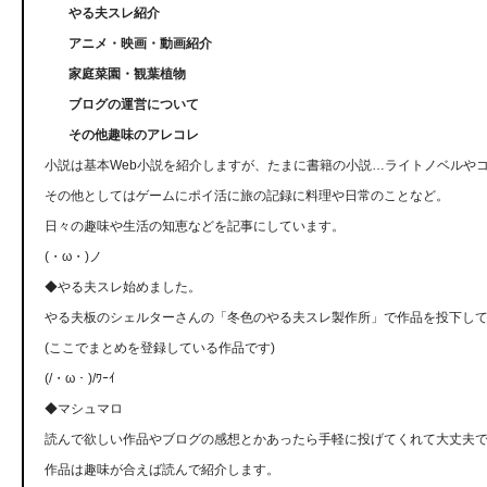
やる夫スレ紹介
アニメ・映画・動画紹介
家庭菜園・観葉植物
ブログの運営について
その他趣味のアレコレ
小説は基本Web小説を紹介しますが、たまに書籍の小説…ライトノベルや
その他としてはゲームにポイ活に旅の記録に料理や日常のことなど。
日々の趣味や生活の知恵などを記事にしています。
(・ω・)ノ
◆やる夫スレ始めました。
やる夫板のシェルターさんの「冬色のやる夫スレ製作所」で作品を投下し
(ここでまとめを登録している作品です)
(/・ω・)/ﾜｰｲ
◆マシュマロ
読んで欲しい作品やブログの感想とかあったら手軽に投げてくれて大丈夫
作品は趣味が合えば読んで紹介します。