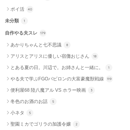
ポイ活
40
未分類
1
自作やる夫スレ
179
あかりちゃんと七不思議
8
アリスとアリスに優しい宿儺おじさん
18
とある夏の日。川辺で。お姉さんと一緒に。
1
やる夫で学ぶFGOバビロンの大富豪魔獣戦線
119
便利屋68 陸八魔アル VS ホラー映画
3
冬色のお酒のお話
5
小ネタ
5
聖園ミカでゴリラの加護令嬢
2