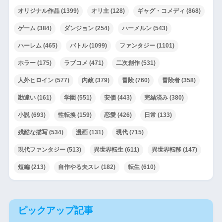
オリジナル作品
(1399)
オリ主
(128)
ギャグ・コメディ
(868)
ゲーム
(384)
ダンジョン
(254)
ハーメルン
(543)
ハーレム
(465)
バトル
(1099)
ファンタジー
(1101)
ホラー
(175)
ラブコメ
(471)
二次創作
(531)
人外ヒロイン
(577)
内政
(379)
冒険
(760)
冒険者
(358)
勘違い
(161)
学園
(551)
安価
(443)
完結済み
(380)
小説
(693)
性転換
(159)
恋愛
(426)
日常
(133)
残酷な描写
(534)
漫画
(131)
現代
(715)
現代ファンタジー
(513)
異世界転生
(611)
異世界転移
(147)
短編
(213)
自作やる夫スレ
(182)
転生
(610)
ピックアップ記事