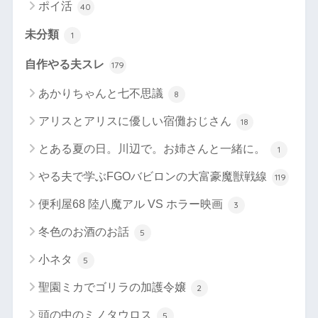
ポイ活
40
未分類
1
自作やる夫スレ
179
あかりちゃんと七不思議
8
アリスとアリスに優しい宿儺おじさん
18
とある夏の日。川辺で。お姉さんと一緒に。
1
やる夫で学ぶFGOバビロンの大富豪魔獣戦線
119
便利屋68 陸八魔アル VS ホラー映画
3
冬色のお酒のお話
5
小ネタ
5
聖園ミカでゴリラの加護令嬢
2
頭の中のミノタウロス
5