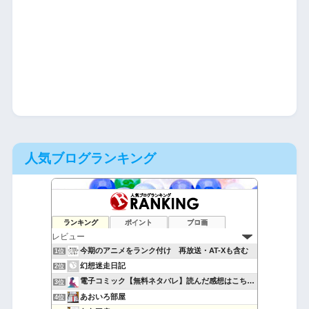
人気ブログランキング
ランキング
ポイント
ブロ画
今期のアニメをランク付け 再放送・AT-Xも含む
1位
幻想迷走日記
2位
電子コミック【無料ネタバレ】読んだ感想はこちら！
3位
あおいろ部屋
4位