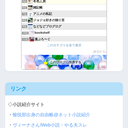
冬色工房
5位
雑記帳
6位
アニメの私記
7位
ジョジョ好きの独り言
8位
などなどブログログ
9位
bookshelf
10位
漫ぶろ〜ぐ
11位
このカテゴリを全て表示
マンガジン
12位
アニメBGMを一般店で使ったらコレだよ。
参加する
13位
お爺さんとアニメと声優と
14位
このブログに投票する
ひっきーのweb小説巡り
15位
リンク
◇小説紹介サイト
・
愉悦部出身の自由帳@ネット小説紹介
・
ヴィーナさん/Web小説・やる夫スレ