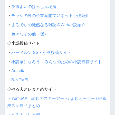
・
夜市よいのはっしん場所
・
チラシの裏の読書感想文＠ネット小説紹介
・
まろでぃの徒然なる雑記＠Web小説紹介
・
色々なその他（仮）
◇小説投稿サイト
・
ハーメルン SS・小説投稿サイト
・
小説家になろう – みんなのための小説投稿サイト
・
Arcadia
・
B-NOVEL
◇やる夫スレまとめサイト
・YomuAA 読むアスキーアート/ よむえーえー / やる
夫スレ自己まとめ
・やる夫スレ本棚