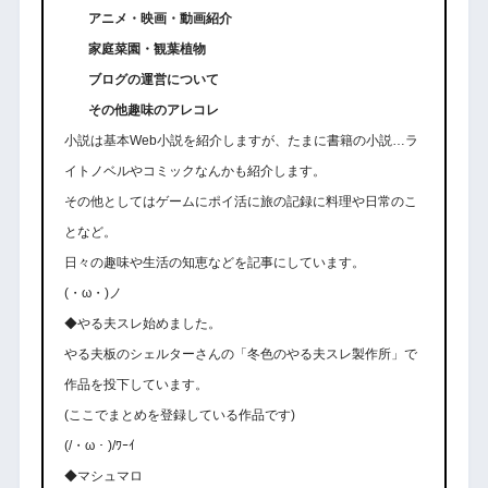
アニメ・映画・動画紹介
家庭菜園・観葉植物
ブログの運営について
その他趣味のアレコレ
小説は基本Web小説を紹介しますが、たまに書籍の小説…ラ
イトノベルやコミックなんかも紹介します。
その他としてはゲームにポイ活に旅の記録に料理や日常のこ
となど。
日々の趣味や生活の知恵などを記事にしています。
(・ω・)ノ
◆やる夫スレ始めました。
やる夫板のシェルターさんの「冬色のやる夫スレ製作所」で
作品を投下しています。
(ここでまとめを登録している作品です)
(/・ω・)/ﾜｰｲ
◆マシュマロ