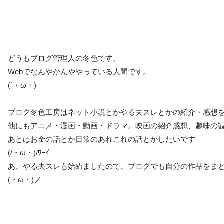
どうもブログ管理人の冬色です。
Webでなんやかんややっている人間です。
(´・ω・)
ブログ冬色工房はネット小説とかやる夫スレとかの紹介・感想
他にもアニメ・漫画・動画・ドラマ。映画の紹介感想、趣味の
あとはお金の話とか日常のあれこれの話とかしたいです
(/・ω・)/ﾜｰｲ
あ、やる夫スレも始めましたので、ブログでも自分の作品をま
(・ω・)ノ