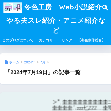
冬色工房 Web小説紹介・
やる夫スレ紹介・アニメ紹介な
ど
このブログについて
カテゴリー
リンク
【冬色創作総合】
ホーム
2024年
7月
「2024年7月19日」の記事一覧