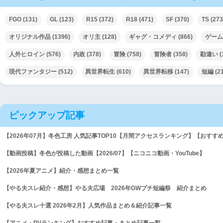
FGO
(131)
GL
(123)
R15
(372)
R18
(471)
SF
(370)
TS
(273
オリジナル作品
(1396)
オリ主
(128)
ギャグ・コメディ
(866)
ゲーム
人外ヒロイン
(576)
内政
(378)
冒険
(758)
冒険者
(358)
勘違い
(
現代ファンタジー
(512)
異世界転生
(610)
異世界転移
(147)
短編
(2
ピックアップ記事
【2026年07月】冬色工房 人気記事TOP10【月間アクセスランキング】【おすす
【動画投稿】冬色が投稿した動画【2026/07】【ニコニコ動画・YouTube】
【2026年夏アニメ】紹介・感想まとめ一覧
【やる夫スレ紹介・感想】やる夫広場 2026年GWプチ短編祭 紹介まとめ
【やる夫スレ十選 2026年2月】人気作品まとめ＆紹介記事一覧
【アニメ・PVランキング】おすすめ記事・まとめ記事一覧