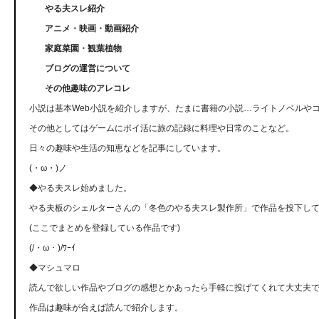
やる夫スレ紹介
アニメ・映画・動画紹介
家庭菜園・観葉植物
ブログの運営について
その他趣味のアレコレ
小説は基本Web小説を紹介しますが、たまに書籍の小説…ライトノベルや
その他としてはゲームにポイ活に旅の記録に料理や日常のことなど。
日々の趣味や生活の知恵などを記事にしています。
(・ω・)ノ
◆やる夫スレ始めました。
やる夫板のシェルターさんの「冬色のやる夫スレ製作所」で作品を投下し
(ここでまとめを登録している作品です)
(/・ω・)/ﾜｰｲ
◆マシュマロ
読んで欲しい作品やブログの感想とかあったら手軽に投げてくれて大丈夫
作品は趣味が合えば読んで紹介します。