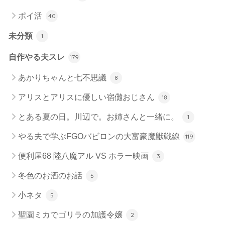
ポイ活
40
未分類
1
自作やる夫スレ
179
あかりちゃんと七不思議
8
アリスとアリスに優しい宿儺おじさん
18
とある夏の日。川辺で。お姉さんと一緒に。
1
やる夫で学ぶFGOバビロンの大富豪魔獣戦線
119
便利屋68 陸八魔アル VS ホラー映画
3
冬色のお酒のお話
5
小ネタ
5
聖園ミカでゴリラの加護令嬢
2