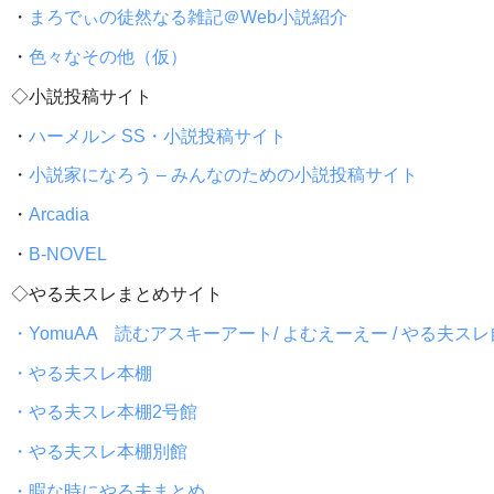
・
まろでぃの徒然なる雑記＠Web小説紹介
・
色々なその他（仮）
◇小説投稿サイト
・
ハーメルン SS・小説投稿サイト
・
小説家になろう – みんなのための小説投稿サイト
・
Arcadia
・
B-NOVEL
◇やる夫スレまとめサイト
・YomuAA 読むアスキーアート/ よむえーえー / やる夫ス
・やる夫スレ本棚
・やる夫スレ本棚2号館
・やる夫スレ本棚別館
・暇な時にやる夫まとめ