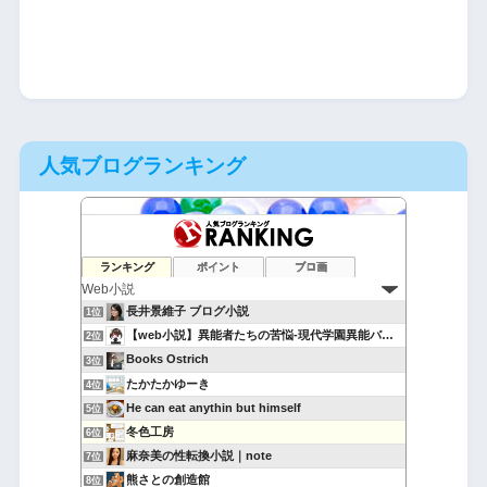
人気ブログランキング
ランキング
ポイント
ブロ画
長井景維子 ブログ小説
1位
【web小説】異能者たちの苦悩-現代学園異能バトル-
2位
Books Ostrich
3位
たかたかゆーき
4位
He can eat anythin but himself
5位
冬色工房
6位
麻奈美の性転換小説｜note
7位
熊さとの創造館
8位