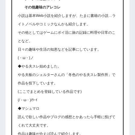
その他趣味のアレコレ
小説は基本Web小説を紹介しますが、たまに書籍の小説…ラ
イトノベルやコミックなんかも紹介します。
その他としてはゲームにポイ活に旅の記録に料理や日常のこ
となど。
日々の趣味や生活の知恵などを記事にしています。
(・ω・)ノ
◆やる夫スレ始めました。
やる夫板のシェルターさんの「冬色のやる夫スレ製作所」で
作品を投下しています。
(ここでまとめを登録している作品です)
(/・ω・)/ﾜｰｲ
◆マシュマロ
読んで欲しい作品やブログの感想とかあったら手軽に投げて
くれて大丈夫です。
作品は趣味が合えば読んで紹介します。