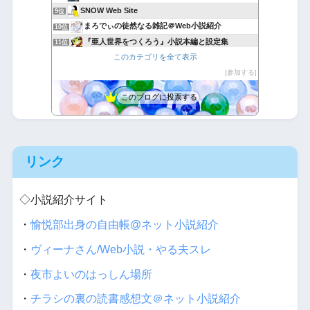
SNOW Web Site
9位
まろでぃの徒然なる雑記＠Web小説紹介
10位
『亜人世界をつくろう』小説本編と設定集
11位
このカテゴリを全て表示
バナジウム喫茶だより
12位
フォレストピア創造記 ラムリーザ・サーガ
参加する
13位
ボロ家で執筆
14位
このブログに投票する
ネット喫茶.com
15位
リンク
◇小説紹介サイト
・
愉悦部出身の自由帳@ネット小説紹介
・
ヴィーナさん/Web小説・やる夫スレ
・
夜市よいのはっしん場所
・
チラシの裏の読書感想文＠ネット小説紹介