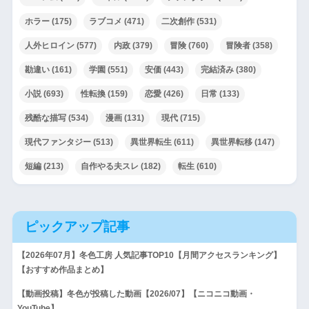
ホラー
(175)
ラブコメ
(471)
二次創作
(531)
人外ヒロイン
(577)
内政
(379)
冒険
(760)
冒険者
(358)
勘違い
(161)
学園
(551)
安価
(443)
完結済み
(380)
小説
(693)
性転換
(159)
恋愛
(426)
日常
(133)
残酷な描写
(534)
漫画
(131)
現代
(715)
現代ファンタジー
(513)
異世界転生
(611)
異世界転移
(147)
短編
(213)
自作やる夫スレ
(182)
転生
(610)
ピックアップ記事
【2026年07月】冬色工房 人気記事TOP10【月間アクセスランキング】
【おすすめ作品まとめ】
【動画投稿】冬色が投稿した動画【2026/07】【ニコニコ動画・
YouTube】