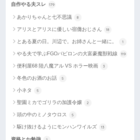
自作やる夫スレ
179
あかりちゃんと七不思議
8
アリスとアリスに優しい宿儺おじさん
18
とある夏の日。川辺で。お姉さんと一緒に。
1
やる夫で学ぶFGOバビロンの大富豪魔獣戦線
119
便利屋68 陸八魔アル VS ホラー映画
3
冬色のお酒のお話
5
小ネタ
5
聖園ミカでゴリラの加護令嬢
2
頭の中のミノタウロス
5
駆け抜けるようにモンハンワイルズ
13
資格とか勉強
1