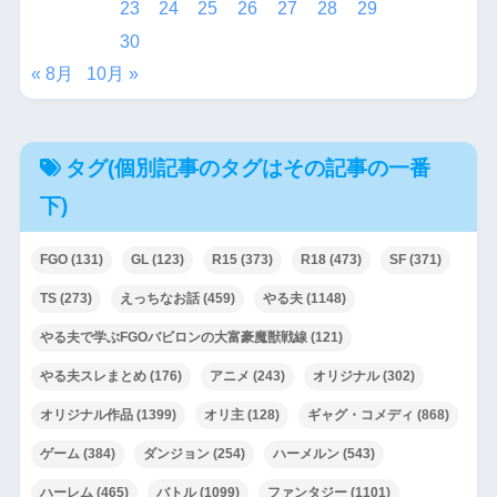
23
24
25
26
27
28
29
30
« 8月
10月 »
タグ(個別記事のタグはその記事の一番
下)
FGO
(131)
GL
(123)
R15
(373)
R18
(473)
SF
(371)
TS
(273)
えっちなお話
(459)
やる夫
(1148)
やる夫で学ぶFGOバビロンの大富豪魔獣戦線
(121)
やる夫スレまとめ
(176)
アニメ
(243)
オリジナル
(302)
オリジナル作品
(1399)
オリ主
(128)
ギャグ・コメディ
(868)
ゲーム
(384)
ダンジョン
(254)
ハーメルン
(543)
ハーレム
(465)
バトル
(1099)
ファンタジー
(1101)