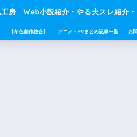
工房 Web小説紹介・やる夫スレ紹介
【冬色創作総合】
アニメ・PVまとめ記事一覧
お