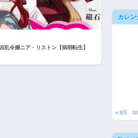
カレン
凶乱令嬢ニア・リストン【病弱転生】
« 8月
1