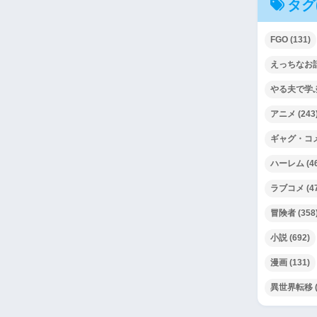
タグ
FGO
(131)
えっちなお
やる夫で学
アニメ
(243
ギャグ・コ
ハーレム
(4
ラブコメ
(4
冒険者
(358
小説
(692)
漫画
(131)
異世界転移