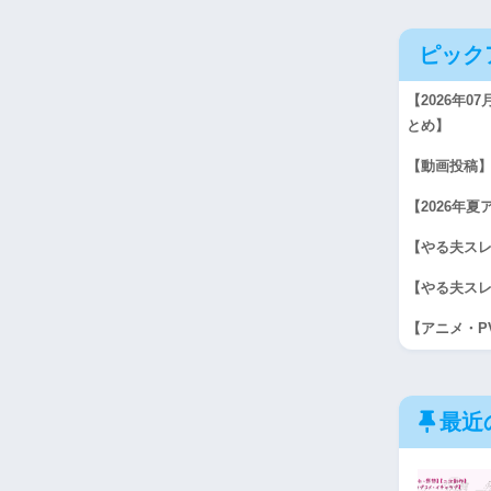
ピック
【2026年
とめ】
【動画投稿】冬
【2026年
【やる夫スレ
【やる夫スレ
【アニメ・P
最近