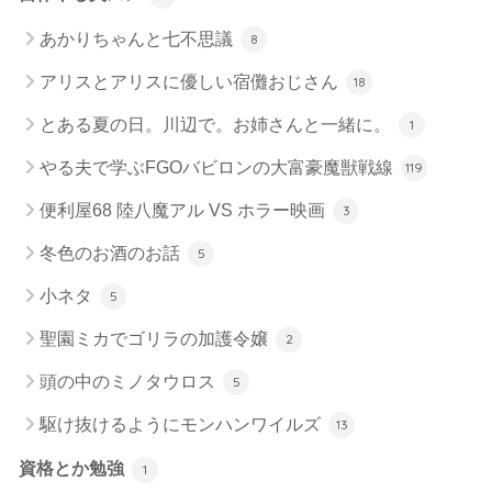
あかりちゃんと七不思議
8
アリスとアリスに優しい宿儺おじさん
18
とある夏の日。川辺で。お姉さんと一緒に。
1
やる夫で学ぶFGOバビロンの大富豪魔獣戦線
119
便利屋68 陸八魔アル VS ホラー映画
3
冬色のお酒のお話
5
小ネタ
5
聖園ミカでゴリラの加護令嬢
2
頭の中のミノタウロス
5
駆け抜けるようにモンハンワイルズ
13
資格とか勉強
1