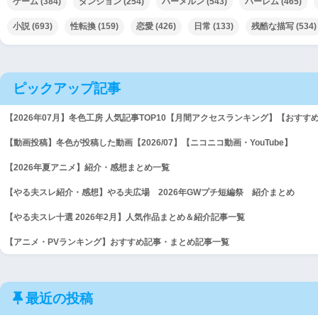
ゲーム
(384)
ダンジョン
(254)
ハーメルン
(543)
ハーレム
(465)
小説
(693)
性転換
(159)
恋愛
(426)
日常
(133)
残酷な描写
(534)
ピックアップ記事
【2026年07月】冬色工房 人気記事TOP10【月間アクセスランキング】【おすす
【動画投稿】冬色が投稿した動画【2026/07】【ニコニコ動画・YouTube】
【2026年夏アニメ】紹介・感想まとめ一覧
【やる夫スレ紹介・感想】やる夫広場 2026年GWプチ短編祭 紹介まとめ
【やる夫スレ十選 2026年2月】人気作品まとめ＆紹介記事一覧
【アニメ・PVランキング】おすすめ記事・まとめ記事一覧
最近の投稿