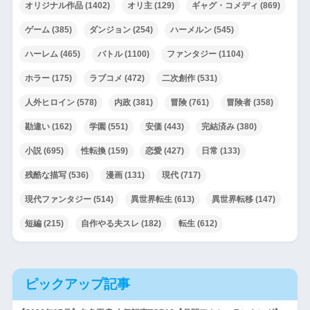
オリジナル作品
(1402)
オリ主
(129)
ギャグ・コメディ
(869)
ゲーム
(385)
ダンジョン
(254)
ハーメルン
(545)
ハーレム
(465)
バトル
(1100)
ファンタジー
(1104)
ホラー
(175)
ラブコメ
(472)
二次創作
(531)
人外ヒロイン
(578)
内政
(381)
冒険
(761)
冒険者
(358)
勘違い
(162)
学園
(551)
安価
(443)
完結済み
(380)
小説
(695)
性転換
(159)
恋愛
(427)
日常
(133)
残酷な描写
(536)
漫画
(131)
現代
(717)
現代ファンタジー
(514)
異世界転生
(613)
異世界転移
(147)
短編
(215)
自作やる夫スレ
(182)
転生
(612)
ピックアップ記事