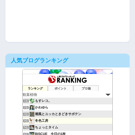
人気ブログランキング
ランキング
ポイント
ブロ画
もすレコ。
1位
かわゆら
2位
潮風とユッカときどきサボテン
3位
冬色工房
4位
ちょっとタイム
5位
BISCUE 今日の1枚
6位