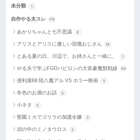
未分類
1
自作やる夫スレ
179
あかりちゃんと七不思議
8
アリスとアリスに優しい宿儺おじさん
18
とある夏の日。川辺で。お姉さんと一緒に。
1
やる夫で学ぶFGOバビロンの大富豪魔獣戦線
119
便利屋68 陸八魔アル VS ホラー映画
3
冬色のお酒のお話
5
小ネタ
5
聖園ミカでゴリラの加護令嬢
2
頭の中のミノタウロス
5