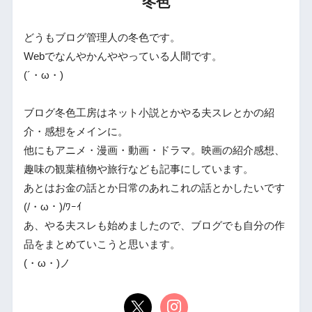
冬色
どうもブログ管理人の冬色です。
Webでなんやかんややっている人間です。
(´・ω・)
ブログ冬色工房はネット小説とかやる夫スレとかの紹
介・感想をメインに。
他にもアニメ・漫画・動画・ドラマ。映画の紹介感想、
趣味の観葉植物や旅行なども記事にしています。
あとはお金の話とか日常のあれこれの話とかしたいです
(/・ω・)/ﾜｰｲ
あ、やる夫スレも始めましたので、ブログでも自分の作
品をまとめていこうと思います。
(・ω・)ノ