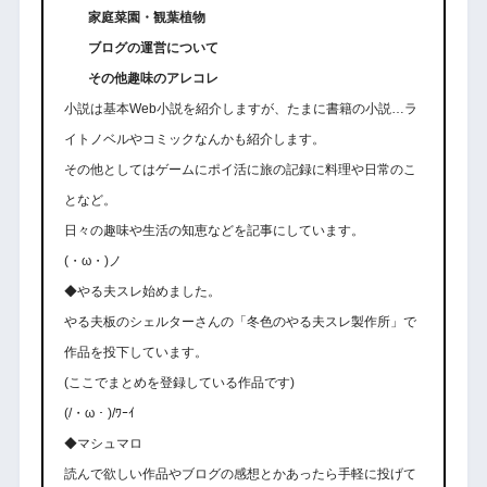
家庭菜園・観葉植物
ブログの運営について
その他趣味のアレコレ
小説は基本Web小説を紹介しますが、たまに書籍の小説…ラ
イトノベルやコミックなんかも紹介します。
その他としてはゲームにポイ活に旅の記録に料理や日常のこ
となど。
日々の趣味や生活の知恵などを記事にしています。
(・ω・)ノ
◆やる夫スレ始めました。
やる夫板のシェルターさんの「冬色のやる夫スレ製作所」で
作品を投下しています。
(ここでまとめを登録している作品です)
(/・ω・)/ﾜｰｲ
◆マシュマロ
読んで欲しい作品やブログの感想とかあったら手軽に投げて