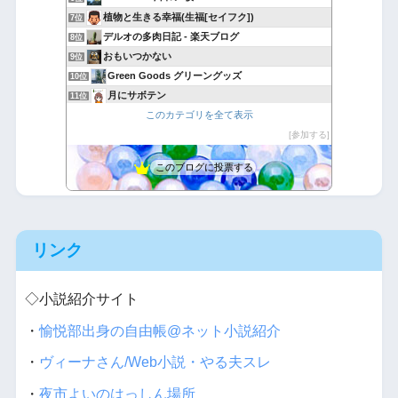
植物と生きる幸福(生福[セイフク])
7位
デルオの多肉日記 - 楽天ブログ
8位
おもいつかない
9位
Green Goods グリーングッズ
10位
月にサボテン
11位
このカテゴリを全て表示
Cherish Plant
12位
hanaのゆるっとdiary！
参加する
13位
観葉植物のすすめ
14位
このブログに投票する
365日の顛末
15位
リンク
◇小説紹介サイト
・
愉悦部出身の自由帳@ネット小説紹介
・
ヴィーナさん/Web小説・やる夫スレ
・
夜市よいのはっしん場所