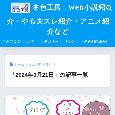
冬色工房 Web小説紹
介・やる夫スレ紹介・アニメ紹
介など
このブログについて
カテゴリー
リンク
【冬色創作総合】
ホーム
2024年
9月
「2024年9月21日」の記事一覧