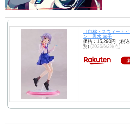
［自称・スウィートヒ
ン］輿水 幸子
価格：15,290円（税
別)
(2026/6/2時点)