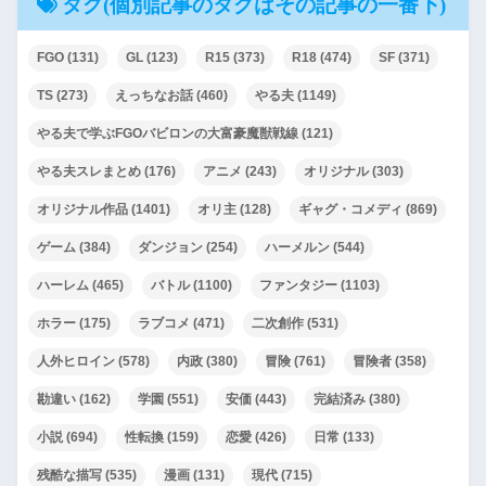
タグ(個別記事のタグはその記事の一番下)
FGO
(131)
GL
(123)
R15
(373)
R18
(474)
SF
(371)
TS
(273)
えっちなお話
(460)
やる夫
(1149)
やる夫で学ぶFGOバビロンの大富豪魔獣戦線
(121)
やる夫スレまとめ
(176)
アニメ
(243)
オリジナル
(303)
オリジナル作品
(1401)
オリ主
(128)
ギャグ・コメディ
(869)
ゲーム
(384)
ダンジョン
(254)
ハーメルン
(544)
ハーレム
(465)
バトル
(1100)
ファンタジー
(1103)
ホラー
(175)
ラブコメ
(471)
二次創作
(531)
人外ヒロイン
(578)
内政
(380)
冒険
(761)
冒険者
(358)
勘違い
(162)
学園
(551)
安価
(443)
完結済み
(380)
小説
(694)
性転換
(159)
恋愛
(426)
日常
(133)
残酷な描写
(535)
漫画
(131)
現代
(715)