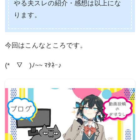
やる夫スレの紹介・感想は以上にな
ります。
今回はこんなところです。
(*￣▽￣)ﾉ~~ ﾏﾀﾈｰ♪