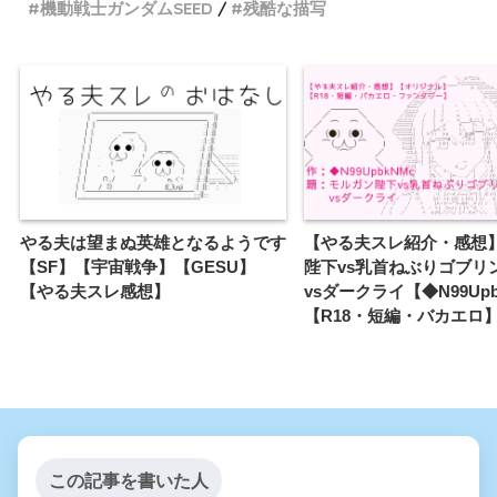
機動戦士ガンダムSEED
残酷な描写
やる夫は望まぬ英雄となるようです
【やる夫スレ紹介・感想
【SF】【宇宙戦争】【GESU】
陛下vs乳首ねぶりゴブリ
【やる夫スレ感想】
vsダークライ【◆N99Upb
【R18・短編・バカエロ
この記事を書いた人