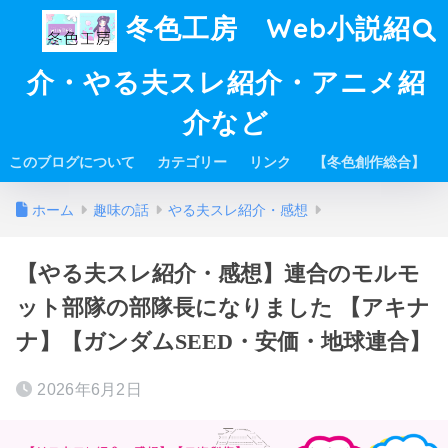
冬色工房 Web小説紹
介・やる夫スレ紹介・アニメ紹
介など
このブログについて
カテゴリー
リンク
【冬色創作総合】
ホーム
趣味の話
やる夫スレ紹介・感想
【やる夫スレ紹介・感想】連合のモルモ
ット部隊の部隊長になりました 【アキナ
ナ】【ガンダムSEED・安価・地球連合】
2026年6月2日