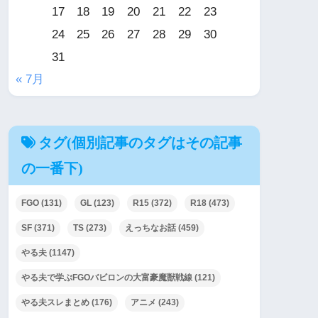
17
18
19
20
21
22
23
24
25
26
27
28
29
30
31
« 7月
タグ(個別記事のタグはその記事
の一番下)
FGO
(131)
GL
(123)
R15
(372)
R18
(473)
SF
(371)
TS
(273)
えっちなお話
(459)
やる夫
(1147)
やる夫で学ぶFGOバビロンの大富豪魔獣戦線
(121)
やる夫スレまとめ
(176)
アニメ
(243)