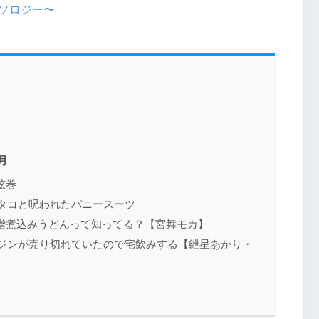
アンソロジー〜
月
弦巻
イタコと呪われたバニースーツ
噌煮込みうどんって知ってる？【宮舞モカ】
】ジンが売り切れていたので宅飲みする【紲星あかり・