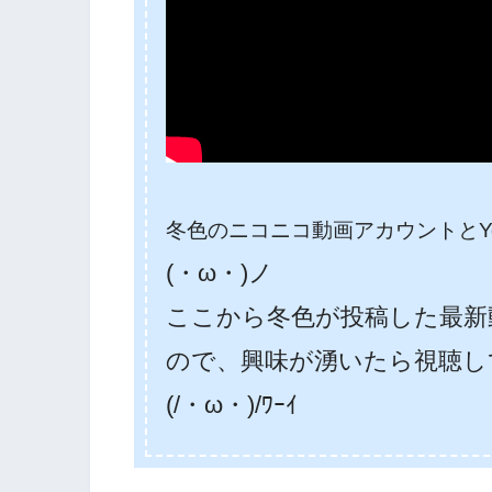
冬色のニコニコ動画アカウントとYo
(・ω・)ノ
ここから冬色が投稿した最新
ので、興味が湧いたら視聴し
(/・ω・)/ﾜｰｲ