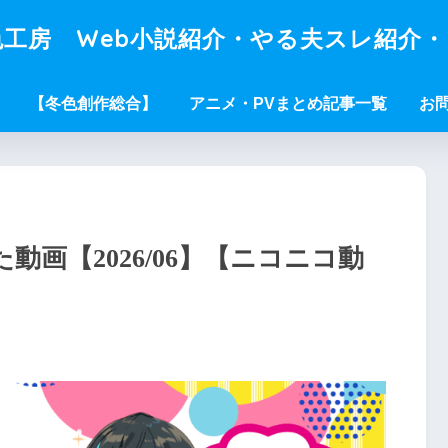
工房 Web小説紹介・やる夫スレ紹介
【冬色創作総合】
アニメ・PVまとめ記事一覧
お
画【2026/06】【ニコニコ動