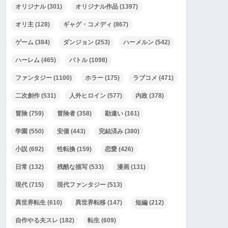
オリジナル
(301)
オリジナル作品
(1397)
オリ主
(128)
ギャグ・コメディ
(867)
ゲーム
(384)
ダンジョン
(253)
ハーメルン
(542)
ハーレム
(465)
バトル
(1098)
ファンタジー
(1100)
ホラー
(175)
ラブコメ
(471)
二次創作
(531)
人外ヒロイン
(577)
内政
(378)
冒険
(759)
冒険者
(358)
勘違い
(161)
学園
(550)
安価
(443)
完結済み
(380)
小説
(692)
性転換
(159)
恋愛
(426)
日常
(132)
残酷な描写
(533)
漫画
(131)
現代
(715)
現代ファンタジー
(513)
異世界転生
(610)
異世界転移
(147)
短編
(212)
自作やる夫スレ
(182)
転生
(609)