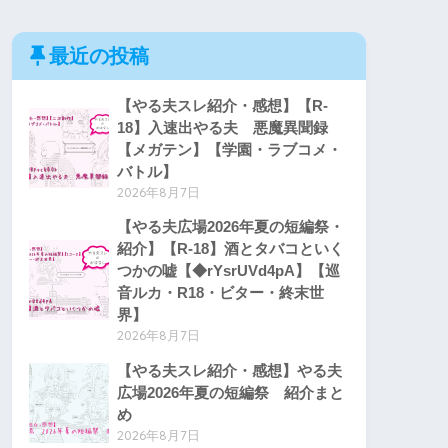
最近の投稿
【やる夫スレ紹介・感想】【R-
18】入速出やる夫 悪魔異聞録
【メガテン】【学園・ラブコメ・
バトル】
2026年8月7日
【やる夫広場2026年夏の短編祭・
紹介】【R-18】酒とタバコといく
つかの嘘【◆rYsrUVd4pA】【巡
音ルカ・R18・ビター・終末世
界】
2026年8月7日
【やる夫スレ紹介・感想】やる夫
広場2026年夏の短編祭 紹介まと
め
2026年8月7日