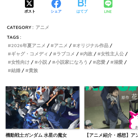
LINE
ポスト
シェア
はてブ
CATEGORY :
アニメ
TAGS :
2026年夏アニメ
アニメ
オリジナル作品
ギャグ・コメディ
ラブコメ
内政
女性主人公
女性向け
小説
小説家になろう
恋愛
溺愛
結婚
貴族
機動戦士ガンダム 水星の魔女
【アニメ紹介・感想】ア