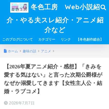
冬色工房 Web小説紹
介・やる夫スレ紹介・アニメ紹
介など
このブログについて
カテゴリー
リンク
【冬色創作総合】
ホーム
趣味の話
アニメ
【2026年夏アニメ紹介・感想】「きみを
愛する気はない」と言った次期公爵様が
なぜか溺愛してきます【女性主人公・結
婚・ラブコメ】
2026年7月7日