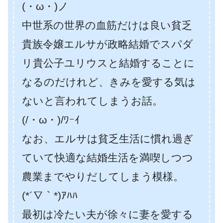
(・ω・)ノ
中世系の世界の血筋だけは良い貧乏
貴族令嬢エルサが政略結婚でスパダ
リ貴公子ユリウスと結婚することに
なるのだけれど、きみを愛する気は
ないと言われてしまうお話。
(/・ω・)/ﾜｰｲ
なお、エルサは貧乏生活に慣れ過ぎ
ていて快適な結婚生活を満喫しつつ
農業までやりだしてしまう模様。
(*´∇｀*)ｱﾊﾊ
最初は冷たい夫が徐々に妻を愛する