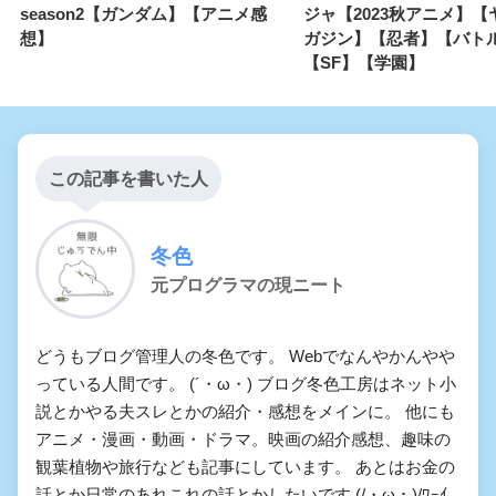
season2【ガンダム】【アニメ感
ジャ【2023秋アニメ】【
想】
ガジン】【忍者】【バト
【SF】【学園】
この記事を書いた人
冬色
元プログラマの現ニート
どうもブログ管理人の冬色です。 Webでなんやかんやや
っている人間です。 (´・ω・) ブログ冬色工房はネット小
説とかやる夫スレとかの紹介・感想をメインに。 他にも
アニメ・漫画・動画・ドラマ。映画の紹介感想、趣味の
観葉植物や旅行なども記事にしています。 あとはお金の
話とか日常のあれこれの話とかしたいです (/・ω・)/ﾜｰｲ