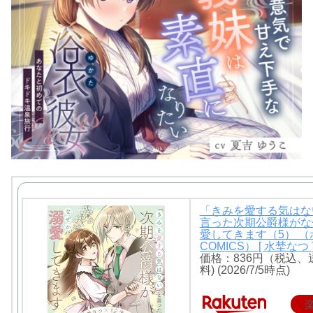
「きみを愛する気はな
言った次期公爵様がな
愛してきます（5） 
COMICS） [ 水埜なつ 
価格：836円（税込、
料) (2026/7/5時点)