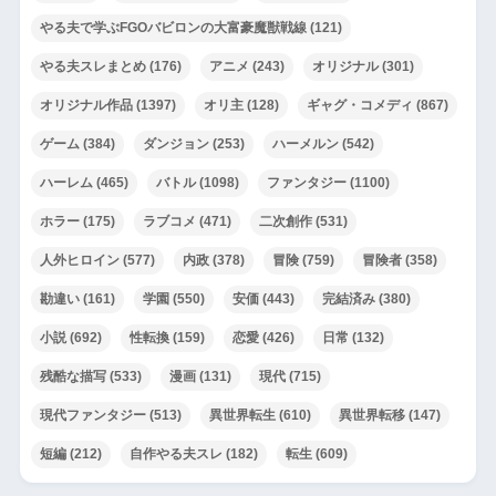
やる夫で学ぶFGOバビロンの大富豪魔獣戦線
(121)
やる夫スレまとめ
(176)
アニメ
(243)
オリジナル
(301)
オリジナル作品
(1397)
オリ主
(128)
ギャグ・コメディ
(867)
ゲーム
(384)
ダンジョン
(253)
ハーメルン
(542)
ハーレム
(465)
バトル
(1098)
ファンタジー
(1100)
ホラー
(175)
ラブコメ
(471)
二次創作
(531)
人外ヒロイン
(577)
内政
(378)
冒険
(759)
冒険者
(358)
勘違い
(161)
学園
(550)
安価
(443)
完結済み
(380)
小説
(692)
性転換
(159)
恋愛
(426)
日常
(132)
残酷な描写
(533)
漫画
(131)
現代
(715)
現代ファンタジー
(513)
異世界転生
(610)
異世界転移
(147)
短編
(212)
自作やる夫スレ
(182)
転生
(609)