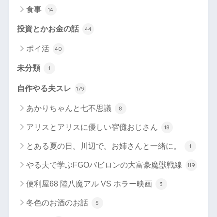
食事
14
投資とかお金の話
44
ポイ活
40
未分類
1
自作やる夫スレ
179
あかりちゃんと七不思議
8
アリスとアリスに優しい宿儺おじさん
18
とある夏の日。川辺で。お姉さんと一緒に。
1
やる夫で学ぶFGOバビロンの大富豪魔獣戦線
119
便利屋68 陸八魔アル VS ホラー映画
3
冬色のお酒のお話
5