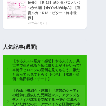
紹介】【R-18】酒とタバコといく
つかの嘘【◆rYsrUVd4pA】【巡
音ルカ・R18・ビター・終末世
界】
2026年8月7日
人気記事(週間)