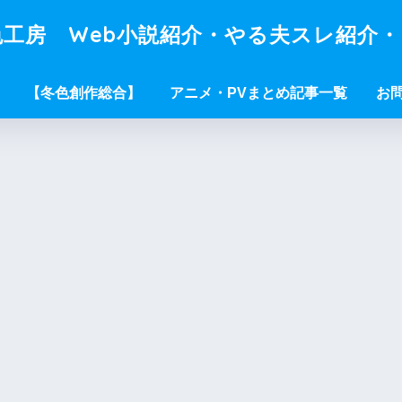
工房 Web小説紹介・やる夫スレ紹介
【冬色創作総合】
アニメ・PVまとめ記事一覧
お