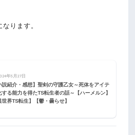
になります。
2024年5月27日
小説紹介・感想】聖剣の守護乙女～死体をアイテ
化する能力を得たTS転生者の話～【ハーメルン】
異世界TS転生】【鬱・曇らせ】