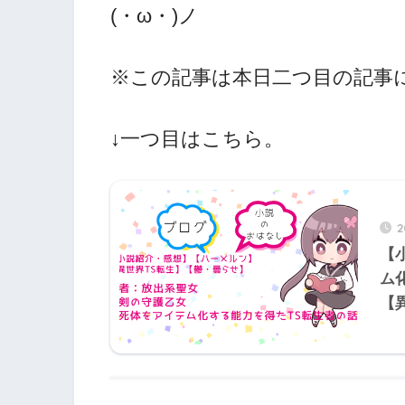
(・ω・)ノ
※この記事は本日二つ目の記事
↓一つ目はこちら。
【
ム
【