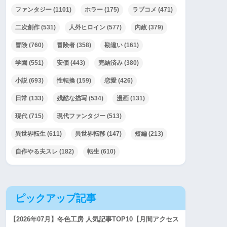
ファンタジー
(1101)
ホラー
(175)
ラブコメ
(471)
二次創作
(531)
人外ヒロイン
(577)
内政
(379)
冒険
(760)
冒険者
(358)
勘違い
(161)
学園
(551)
安価
(443)
完結済み
(380)
小説
(693)
性転換
(159)
恋愛
(426)
日常
(133)
残酷な描写
(534)
漫画
(131)
現代
(715)
現代ファンタジー
(513)
異世界転生
(611)
異世界転移
(147)
短編
(213)
自作やる夫スレ
(182)
転生
(610)
ピックアップ記事
【2026年07月】冬色工房 人気記事TOP10【月間アクセス