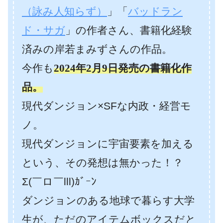
（詠み人知らず）
」「
バッドラン
ド・サガ
」の作者さん、書籍化経験
済みの岸若まみずさんの作品。
今作も
2024年2月9日発売の書籍化作
品。
現代ダンジョン×SFな内政・経営モ
ノ。
現代ダンジョンに宇宙要素を加える
という、その発想は無かった！？
Σ(￣ロ￣lll)ｶﾞｰﾝ
ダンジョンのある地球で暮らす大学
生が、ただのアイテムボックスだと