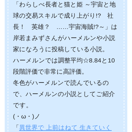
「わらしべ長者と猫と姫 ～宇宙と地
球の交易スキルで成り上がり!? 社
長！ 英雄？ ……宇宙海賊!?～」は
岸若まみずさんがハーメルンや小説
家になろうに投稿している小説。
ハーメルンでは調整平均☆8.84と10
段階評価で非常に高評価。
冬色がハーメルンで読んでいるの
で、ハーメルンの小説としてご紹介
です。
(・ω・)ノ
「
異世界で 上前はねて 生きていく