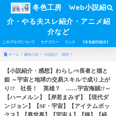
冬色工房 Web小説紹
介・やる夫スレ紹介・アニメ紹
介など
このブログについて
カテゴリー
リンク
【冬色創作総合】
ホーム
趣味の話
小説紹介・感想
【小説紹介・感想】わらしべ長者と猫と
姫 ～宇宙と地球の交易スキルで成り上が
り!? 社長！ 英雄？ ……宇宙海賊!?～
【ハーメルン】【岸若まみず】【現代ダ
ンジョン】【SF・宇宙】【アイテムボッ
クス】【異世界】【宇宙人】【猫】【経