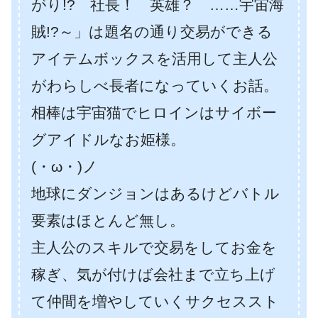
がり!? 社長！ 英雄？ ……宇宙海
賊!?～」は題名の通り交易ができる
アイテムボックスを活用して主人公
がわらしべ長者になっていくお話。
相棒は宇宙猫でヒロインはサイボー
グアイドルなお姫様。
(・ω・)ノ
地球にダンジョンはあるけどバトル
要素はほとんど無し。
主人公のスキルで交易をしてお金を
稼ぎ、気が付けば会社まで立ち上げ
て仲間を増やしていくサクセススト