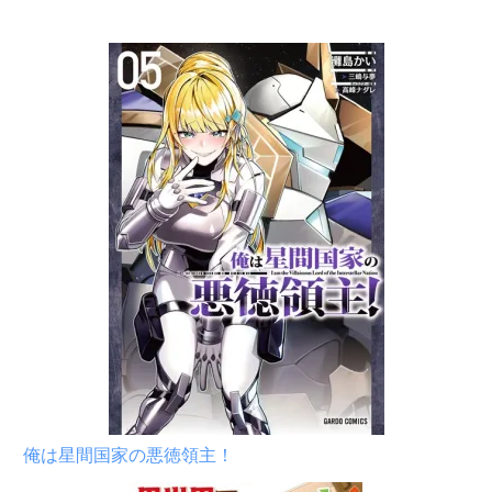
俺は星間国家の悪徳領主！