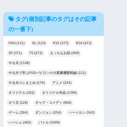
タグ(個別記事のタグはその記事
の一番下)
FGO
(131)
GL
(123)
R15
(373)
R18
(473)
SF
(371)
TS
(273)
えっちなお話
(459)
やる夫
(1148)
やる夫で学ぶFGOバビロンの大富豪魔獣戦線
(121)
やる夫スレまとめ
(176)
アニメ
(243)
オリジナル
(302)
オリジナル作品
(1399)
オリ主
(128)
ギャグ・コメディ
(868)
ゲーム
(384)
ダンジョン
(254)
ハーメルン
(543)
ハーレム
(465)
バトル
(1099)