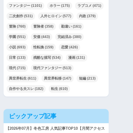
ファンタジー
(1101)
ホラー
(175)
ラブコメ
(471)
二次創作
(531)
人外ヒロイン
(577)
内政
(379)
冒険
(760)
冒険者
(358)
勘違い
(161)
学園
(551)
安価
(443)
完結済み
(380)
小説
(693)
性転換
(159)
恋愛
(426)
日常
(133)
残酷な描写
(534)
漫画
(131)
現代
(715)
現代ファンタジー
(513)
異世界転生
(611)
異世界転移
(147)
短編
(213)
自作やる夫スレ
(182)
転生
(610)
ピックアップ記事
【2026年07月】冬色工房 人気記事TOP10【月間アクセス