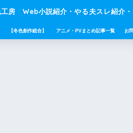
工房 Web小説紹介・やる夫スレ紹介
【冬色創作総合】
アニメ・PVまとめ記事一覧
お