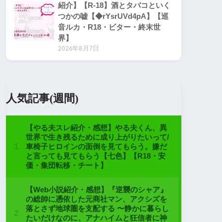
紹介】【R-18】酒とタバコといく
つかの嘘【◆rYsrUVd4pA】【巡
音ルカ・R18・ビター・終末世
界】
2026年8月7日
人気記事(週間)