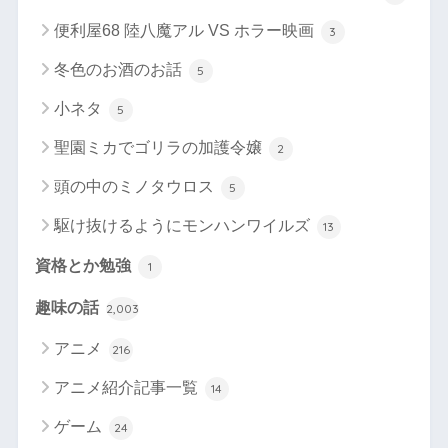
便利屋68 陸八魔アル VS ホラー映画
3
冬色のお酒のお話
5
小ネタ
5
聖園ミカでゴリラの加護令嬢
2
頭の中のミノタウロス
5
駆け抜けるようにモンハンワイルズ
13
資格とか勉強
1
趣味の話
2,003
アニメ
216
アニメ紹介記事一覧
14
ゲーム
24