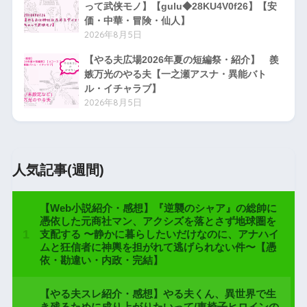
って武侠モノ】【gulu◆28KU4V0f26】【安
価・中華・冒険・仙人】
2026年8月5日
【やる夫広場2026年夏の短編祭・紹介】 羨
嫉万光のやる夫【一之瀬アスナ・異能バト
ル・イチャラブ】
2026年8月5日
人気記事(週間)