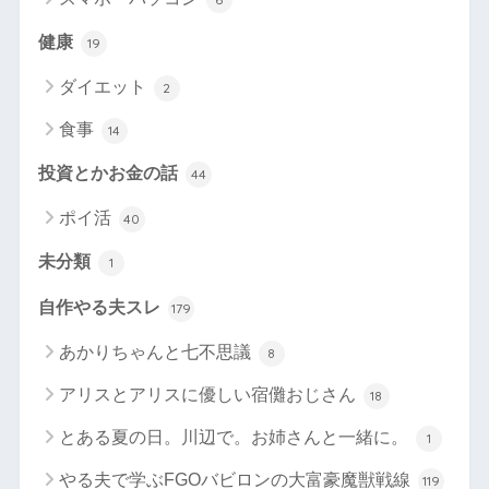
健康
19
ダイエット
2
食事
14
投資とかお金の話
44
ポイ活
40
未分類
1
自作やる夫スレ
179
あかりちゃんと七不思議
8
アリスとアリスに優しい宿儺おじさん
18
とある夏の日。川辺で。お姉さんと一緒に。
1
やる夫で学ぶFGOバビロンの大富豪魔獣戦線
119