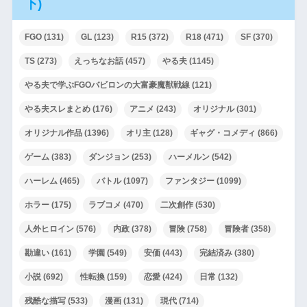
下)
FGO
(131)
GL
(123)
R15
(372)
R18
(471)
SF
(370)
TS
(273)
えっちなお話
(457)
やる夫
(1145)
やる夫で学ぶFGOバビロンの大富豪魔獣戦線
(121)
やる夫スレまとめ
(176)
アニメ
(243)
オリジナル
(301)
オリジナル作品
(1396)
オリ主
(128)
ギャグ・コメディ
(866)
ゲーム
(383)
ダンジョン
(253)
ハーメルン
(542)
ハーレム
(465)
バトル
(1097)
ファンタジー
(1099)
ホラー
(175)
ラブコメ
(470)
二次創作
(530)
人外ヒロイン
(576)
内政
(378)
冒険
(758)
冒険者
(358)
勘違い
(161)
学園
(549)
安価
(443)
完結済み
(380)
小説
(692)
性転換
(159)
恋愛
(424)
日常
(132)
残酷な描写
(533)
漫画
(131)
現代
(714)