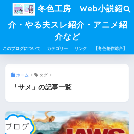
冬色工房 Web小説紹
介・やる夫スレ紹介・アニメ紹
介など
このブログについて
カテゴリー
リンク
【冬色創作総合】
ホーム
タグ
「サメ」の記事一覧