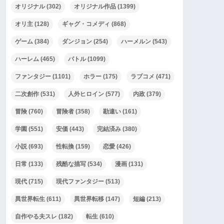
オリジナル
(302)
オリジナル作品
(1399)
オリ主
(128)
ギャグ・コメディ
(868)
ゲーム
(384)
ダンジョン
(254)
ハーメルン
(543)
ハーレム
(465)
バトル
(1099)
ファンタジー
(1101)
ホラー
(175)
ラブコメ
(471)
二次創作
(531)
人外ヒロイン
(577)
内政
(379)
冒険
(760)
冒険者
(358)
勘違い
(161)
学園
(551)
安価
(443)
完結済み
(380)
小説
(693)
性転換
(159)
恋愛
(426)
日常
(133)
残酷な描写
(534)
漫画
(131)
現代
(715)
現代ファンタジー
(513)
異世界転生
(611)
異世界転移
(147)
短編
(213)
自作やる夫スレ
(182)
転生
(610)