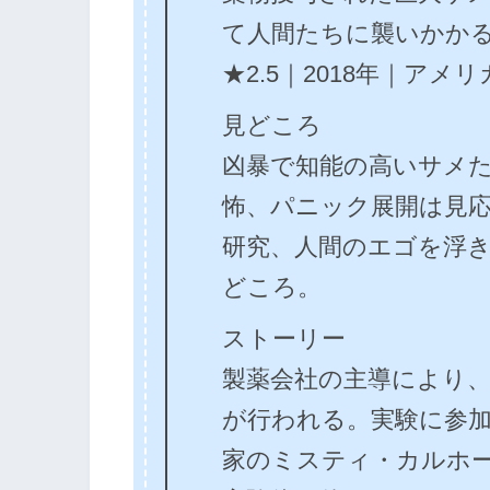
て人間たちに襲いかか
★2.5｜2018年｜アメリ
見どころ
凶暴で知能の高いサメ
怖、パニック展開は見
研究、人間のエゴを浮
どころ。
ストーリー
製薬会社の主導により
が行われる。実験に参
家のミスティ・カルホ