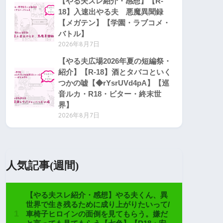
【やる夫スレ紹介・感想】【R-
18】入速出やる夫 悪魔異聞録
【メガテン】【学園・ラブコメ・
バトル】
2026年8月7日
【やる夫広場2026年夏の短編祭・
紹介】【R-18】酒とタバコといく
つかの嘘【◆rYsrUVd4pA】【巡
音ルカ・R18・ビター・終末世
界】
2026年8月7日
人気記事(週間)