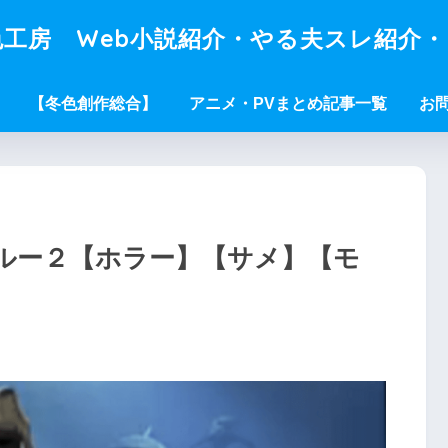
工房 Web小説紹介・やる夫スレ紹介
【冬色創作総合】
アニメ・PVまとめ記事一覧
お
ルー２【ホラー】【サメ】【モ