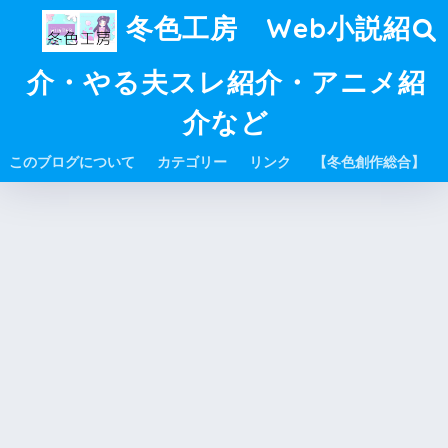
冬色工房 Web小説紹
介・やる夫スレ紹介・アニメ紹
介など
このブログについて
カテゴリー
リンク
【冬色創作総合】