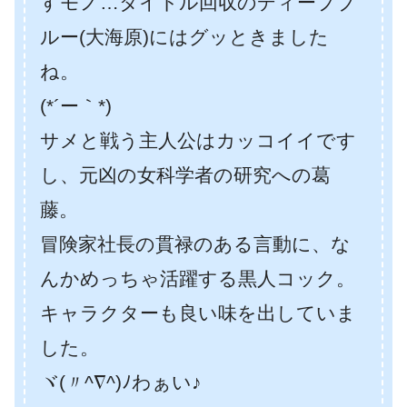
すモノ…タイトル回収のディープブ
ルー(大海原)にはグッときました
ね。
(*´ー｀*)
サメと戦う主人公はカッコイイです
し、元凶の女科学者の研究への葛
藤。
冒険家社長の貫禄のある言動に、な
んかめっちゃ活躍する黒人コック。
キャラクターも良い味を出していま
した。
ヾ(〃^∇^)ﾉわぁい♪