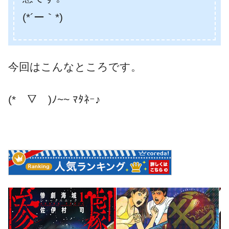
(*´ー｀*)
今回はこんなところです。
(*￣▽￣)ﾉ~~ ﾏﾀﾈｰ♪