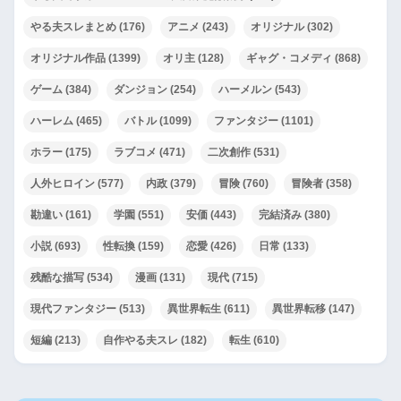
やる夫スレまとめ
(176)
アニメ
(243)
オリジナル
(302)
オリジナル作品
(1399)
オリ主
(128)
ギャグ・コメディ
(868)
ゲーム
(384)
ダンジョン
(254)
ハーメルン
(543)
ハーレム
(465)
バトル
(1099)
ファンタジー
(1101)
ホラー
(175)
ラブコメ
(471)
二次創作
(531)
人外ヒロイン
(577)
内政
(379)
冒険
(760)
冒険者
(358)
勘違い
(161)
学園
(551)
安価
(443)
完結済み
(380)
小説
(693)
性転換
(159)
恋愛
(426)
日常
(133)
残酷な描写
(534)
漫画
(131)
現代
(715)
現代ファンタジー
(513)
異世界転生
(611)
異世界転移
(147)
短編
(213)
自作やる夫スレ
(182)
転生
(610)