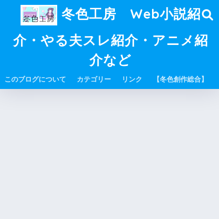
冬色工房 Web小説紹
介・やる夫スレ紹介・アニメ紹
介など
このブログについて
カテゴリー
リンク
【冬色創作総合】