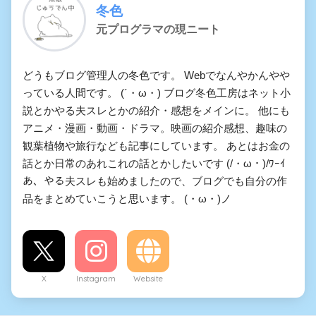
冬色
元プログラマの現ニート
どうもブログ管理人の冬色です。 Webでなんやかんやや
っている人間です。 (´・ω・) ブログ冬色工房はネット小
説とかやる夫スレとかの紹介・感想をメインに。 他にも
アニメ・漫画・動画・ドラマ。映画の紹介感想、趣味の
観葉植物や旅行なども記事にしています。 あとはお金の
話とか日常のあれこれの話とかしたいです (/・ω・)/ﾜｰｲ
あ、やる夫スレも始めましたので、ブログでも自分の作
品をまとめていこうと思います。 (・ω・)ノ
X
Instagram
Website