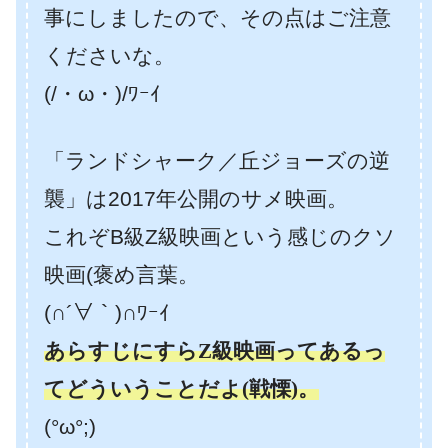
事にしましたので、その点はご注意
くださいな。
(/・ω・)/ﾜｰｲ
「ランドシャーク／丘ジョーズの逆
襲」は2017年公開のサメ映画。
これぞB級Z級映画という感じのクソ
映画(褒め言葉。
(∩´∀｀)∩ﾜｰｲ
あらすじにすらZ級映画ってあるっ
てどういうことだよ(戦慄)。
(°ω°;)