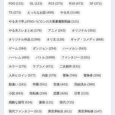
FGO
(131)
GL
(123)
R15
(373)
R18
(473)
SF
(371)
TS
(273)
えっちなお話
(459)
やる夫
(1148)
やる夫で学ぶFGOバビロンの大富豪魔獣戦線
(121)
やる夫スレまとめ
(176)
アニメ
(243)
オリジナル
(302)
オリジナル作品
(1399)
オリ主
(128)
ギャグ・コメディ
(868)
ゲーム
(384)
ダンジョン
(254)
ハーメルン
(543)
ハーレム
(465)
バトル
(1099)
ファンタジー
(1101)
ホラー
(175)
ラブコメ
(471)
二次創作
(531)
人外ヒロイン
(577)
内政
(379)
冒険
(760)
冒険者
(358)
勘違い
(161)
学園
(551)
安価
(443)
完結済み
(380)
小説
(693)
性転換
(159)
恋愛
(426)
日常
(133)
残酷な描写
(534)
漫画
(131)
現代
(715)
現代ファンタジー
(513)
異世界転生
(611)
異世界転移
(147)