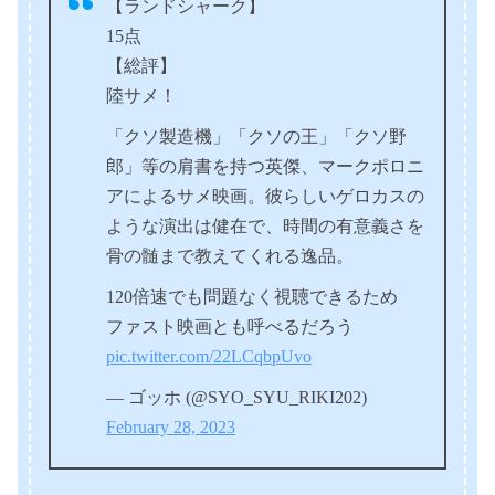
【ランドシャーク】
15点
【総評】
陸サメ！
「クソ製造機」「クソの王」「クソ野
郎」等の肩書を持つ英傑、マークポロニ
アによるサメ映画。彼らしいゲロカスの
ような演出は健在で、時間の有意義さを
骨の髄まで教えてくれる逸品。
120倍速でも問題なく視聴できるため
ファスト映画とも呼べるだろう
pic.twitter.com/22LCqbpUvo
— ゴッホ (@SYO_SYU_RIKI202)
February 28, 2023